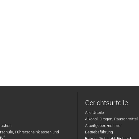
Gerichtsurteile
Alle Urteile
Alkohol, Drogen, Rauschmittel
suchen
Arbeitgeber, -nehmer
hrschule, Führerscheinklassen und
Betriebsführung
ruf
Betrug, Diebstahl, Einbruch