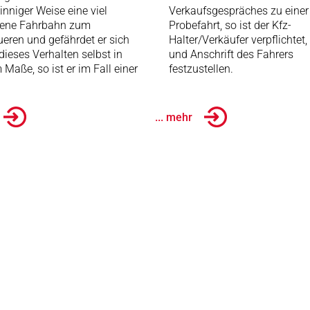
sinniger Weise eine viel
Verkaufsgespräches zu einer
rene Fahrbahn zum
Probefahrt, so ist der Kfz-
eren und gefährdet er sich
Halter/Verkäufer verpflichtet
dieses Verhalten selbst in
und Anschrift des Fahrers
Maße, so ist er im Fall einer
festzustellen.
... mehr