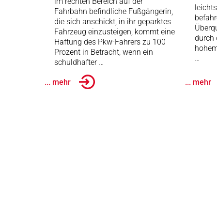
im rechten Bereich auf der
leicht
Fahrbahn befindliche Fußgängerin,
befah
die sich anschickt, in ihr geparktes
Überqu
Fahrzeug einzusteigen, kommt eine
durch 
Haftung des Pkw-Fahrers zu 100
hohem 
Prozent in Betracht, wenn ein
…
schuldhafter …
... mehr
... mehr