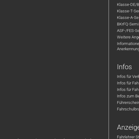
Klasse-DE/B
Klasse-T-Sem
Klasse-A-Sem
BKrFQ-Semi
ASF-/FES-Se
Weitere Ange
Informatione
Anerkennun
Infos
Infos für Ve
Infos für Fa
Infos für Fah
Infos zum Be
Führerschei
Fahrschulbr
Anzeig
Fahrlehrer S