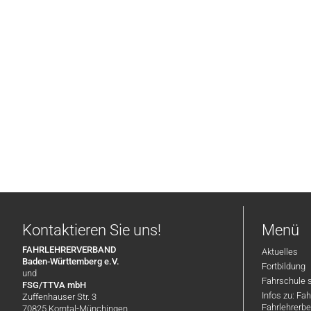
Kontaktieren Sie uns!
Menü
FAHRLEHRERVERBAND
Aktuelles
Baden-Württemberg e.V.
Fortbildung
und
Fahrschule 
FSG/TTVA mbH
Infos zu: Fa
Zuffenhauser Str. 3
Fahrlehrerbe
70825 Korntal-Münchingen