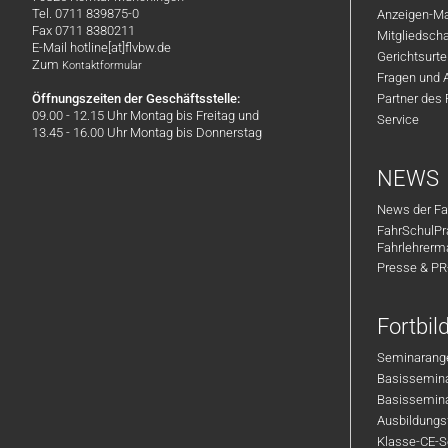
Tel. 0711 839875-0
Anzeigen-Ma
Fax 0711 8380211
Mitgliedsch
E-Mail hotline[at]flvbw.de
Gerichtsurte
Zum
Kontaktformular
Fragen und 
Öffnungszeiten der Geschäftsstelle:
Partner des
09.00 - 12.15 Uhr Montag bis Freitag und
Service
13.45 - 16.00 Uhr Montag bis Donnerstag
NEWS
News der Fa
FahrSchulPr
Fahrlehrerm
Presse & P
Fortbi
Seminarange
Basisseminar
Basisseminar
Ausbildungsf
Klasse-CE-Se