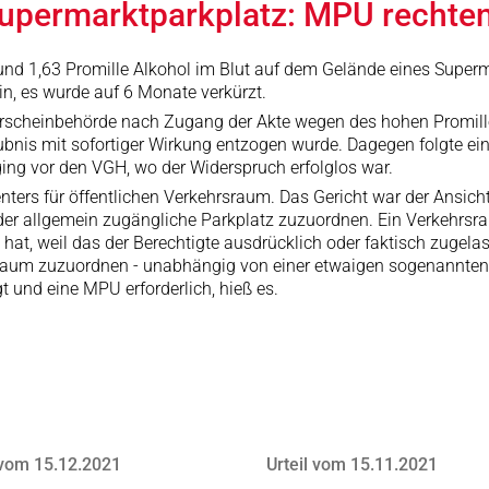
Supermarktparkplatz: MPU rechte
nd 1,63 Promille Alkohol im Blut auf dem Gelände eines Superm
n, es wurde auf 6 Monate verkürzt.
rerscheinbehörde nach Zugang der Akte wegen des hohen Promil
ubnis mit sofortiger Wirkung entzogen wurde. Dagegen folgte e
ing vor den VGH, wo der Widerspruch erfolglos war.
nters für öffentlichen Verkehrsraum. Das Gericht war der Ansic
 der allgemein zugängliche Parkplatz zuzuordnen. Ein Verkehrsra
t, weil das der Berechtigte ausdrücklich oder faktisch zugela
rsraum zuzuordnen - unabhängig von einer etwaigen sogenannten
t und eine MPU erforderlich, hieß es.
 vom 15.12.2021
Urteil vom 15.11.2021