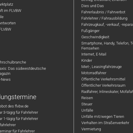
rktplatz
Dies und Das
aft im FLVBW
Fahrerlaubnis / Fahrverbot
ile
Fahrlehrer / Fahrausbildung
Antworten
Fahrzeugkauf, -verkauf, -repar
 FLVBW
Fußgänger
Geschwindigkeit
Smartphone, Handy, Telefon, T
Fernsehen
Internet, E-Mail
Kinder
hrschulbranche
Miet-, Leasingfahrzeuge
axis: Das südwestdeutsche
Motorradfahrer
agazin
Öffentliche Verkehrsmittel
R-News
Öffentlicher Verkehrsraum
Radfahrer, Inlineskater, Mofaf
ldungstermine
Reisen
Steuer
bot des flvbw.de
Unfälle
 3-tägig für Fahrlehrer
Unfälle mit/wegen Tieren
 1-tägig für Fahrlehrer
Verhalten im Straßenverkehr
ahrlehrer
Vermietung
minar für Fahrlehrer