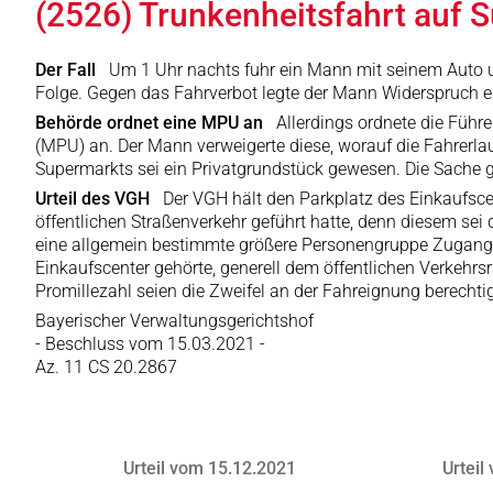
(2526) Trunkenheitsfahrt auf 
Der Fall
Um 1 Uhr nachts fuhr ein Mann mit seinem Auto u
Folge. Gegen das Fahrverbot legte der Mann Widerspruch ei
Behörde ordnet eine MPU an
Allerdings ordnete die Füh
(MPU) an. Der Mann verweigerte diese, worauf die Fahrerla
Supermarkts sei ein Privatgrundstück gewesen. Die Sache g
Urteil des VGH
Der VGH hält den Parkplatz des Einkaufsce
öffentlichen Straßenverkehr geführt hatte, denn diesem sei
eine allgemein bestimmte größere Personengruppe Zugang ha
Einkaufscenter gehörte, generell dem öffentlichen Verkeh
Promillezahl seien die Zweifel an der Fahreignung berechtig
Bayerischer Verwaltungsgerichtshof
- Beschluss vom 15.03.2021 -
Az. 11 CS 20.2867
Urteil vom 15.12.2021
Urteil