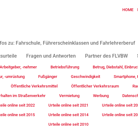
HOME
fos zu: Fahrschule, Führerscheinklassen und Fahrlehrerberuf
surteile
Fragen und Antworten
Partner des FLVBW
Arbeitgeber, -nehmer
Betriebsführung
Betrug, Diebstahl, Einbruc
ur, -umrüstung
Fußgänger
Geschwindigkeit
Smartphone, H
Öffentliche Verkehrsmittel
Öffentlicher Verkehrsraum
Rad
rhalten im Straßenverkehr
Vermietung
Werbung
Datensc
eile online seit 2022
Urteile online seit 2021
Urteile online seit 2
eile online seit 2015
Urteile online seit 2014
Urteile online seit 2
Urteile online seit 2010