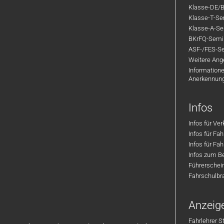
Klasse-DE/B
Klasse-T-Sem
Klasse-A-Sem
BKrFQ-Semi
ASF-/FES-Se
Weitere Ange
Informatione
Anerkennun
Infos
Infos für Ve
Infos für Fa
Infos für Fah
Infos zum Be
Führerschei
Fahrschulbr
Anzeig
Fahrlehrer S