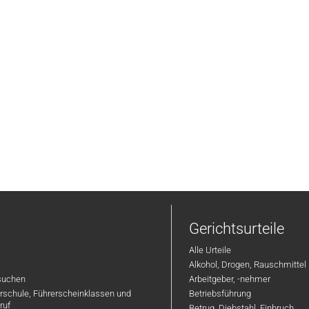
Gerichtsurteile
Alle Urteile
Alkohol, Drogen, Rauschmittel
suchen
Arbeitgeber, -nehmer
hrschule, Führerscheinklassen und
Betriebsführung
ruf
Betrug, Diebstahl, Einbruch