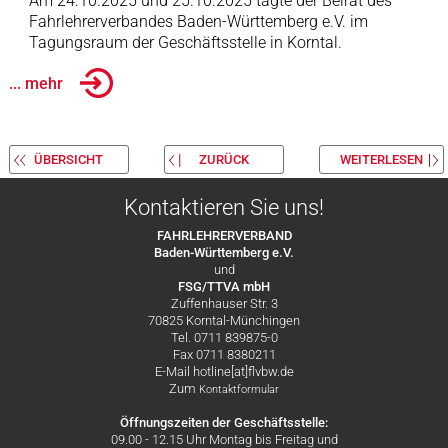
Am 24.10.2025 und 25.10.2025 tagte der Beirat des
Fahrlehrerverbandes Baden-Württemberg e.V. im
Tagungsraum der Geschäftsstelle in Korntal.
... mehr
ÜBERSICHT
ZURÜCK
WEITERLESEN
Kontaktieren Sie uns!
FAHRLEHRERVERBAND
Baden-Württemberg e.V.
und
FSG/TTVA mbH
Zuffenhauser Str. 3
70825 Korntal-Münchingen
Tel. 0711 839875-0
Fax 0711 8380211
E-Mail hotline[at]flvbw.de
Zum
Kontaktformular
Öffnungszeiten der Geschäftsstelle:
09.00 - 12.15 Uhr Montag bis Freitag und