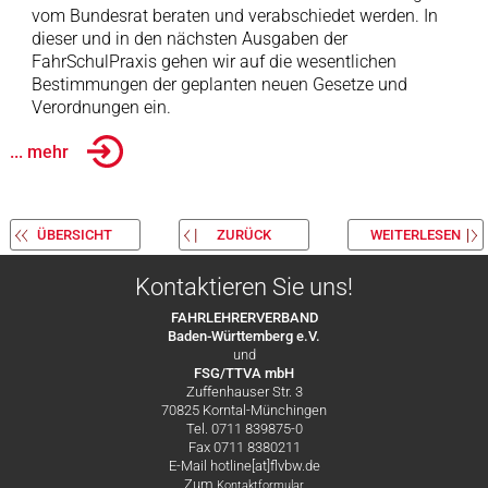
vom Bundesrat beraten und verabschiedet werden. In
dieser und in den nächsten Ausgaben der
FahrSchulPraxis gehen wir auf die wesentlichen
Bestimmungen der geplanten neuen Gesetze und
Verordnungen ein.
... mehr
ÜBERSICHT
ZURÜCK
WEITERLESEN
Kontaktieren Sie uns!
FAHRLEHRERVERBAND
Baden-Württemberg e.V.
und
FSG/TTVA mbH
Zuffenhauser Str. 3
70825 Korntal-Münchingen
Tel. 0711 839875-0
Fax 0711 8380211
E-Mail hotline[at]flvbw.de
Zum
Kontaktformular