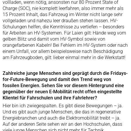
vollladen, wenn nötig, ansonsten nur 80 Prozent State of
Charge (SOC), nie komplett leerfahren, also immer mehr als
15 Prozent Inhalt, das Fahrzeug im Winter nicht lange sehr
vollgeladen und nahezu leer draußen stehen lassen. HV-
Schulungen helfen, die Kenntnisse zu vertiefen – besonders
für Arbeiten an HV-Systemen. Für Laien gilt: Hände weg vom
gelben Blitz und damit vom HV-Symbol sowie von
orangefarbenen Kabeln! Bei Fehlern im HV-System oder nach
einem Unfall, vor allem beispielsweise nach Beschädigung
am Fahrzeugboden, gilt: lieber einmal mehr in die Werkstatt!
Zahlreiche junge Menschen sind geprägt durch die Fridays-
for-Future-Bewegung und damit den Trend weg von
fossilen Energien. Sehen Sie vor diesem Hintergrund eine
gegenüber der neuen E-Mobilität recht offen eingestellte
Klientel für Fahrschulen und ihre Fahrlehrer?
Hier bin ich zwiegespalten. Es gibt diese Bewegungen – ja.
Und es gibt auch junge Menschen, die das in regenerative
Energiebranchen und auch die Elektromobilität treibt – ja.
Auf der anderen Seite sehen wir an den Hochschulen, dass
viele junge Menschen sich nicht mehr für Technik