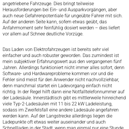
angetriebene Fahrzeuge. Dies bringt teilweise
Herausforderungen bei Ein- und Ausparkvorgängen, aber
auch neue Gefahrenpotentiale für ungeübte Fahrer mit sich.
Auf der anderen Seite kann, sofern etwas geübt, das
Anfahrmoment sehr feinfühlig dosiert werden – dies liefert
vor allem auf Schnee deutliche Vorzüge.
Das Laden von Elektrofahrzeugen ist bereits sehr viel
einfacher und auch robuster geworden. Das zumindest ist
mein subjektiver Erfahrungswert aus den vergangenen fünf
Jahren. Allerdings funktioniert nicht immer alles sofort, denn
Software- und Hardwareprobleme kommen vor und die
Fehler sind meist für den Anwender nicht nachvollziehbar,
denn manchmal startet ein Ladevorgang einfach nicht
richtig. In der Regel hilft dann eine Notfalltelefonnummer auf
der Ladesäule. Innerstädtisch gibt es mittlerweile hinreichend
viele Typ-2-Ladesäulen mit 11 bis 22 kW Ladeleistung,
sodass im Zweifelsfall eine andere Ladesäule angefahren
werden kann. Auf der Langstrecke allerdings liegen die
Ladepunkte oft etwas weiter auseinander und auch
Schnellladen in der Stadt, wenn man einmal nur eine Stunde