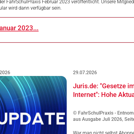
 der FahrSchulPraxis Februar 2023 veröffentlicht. Unsere Mitgli
ar wird dann verfügbar sein.
anuar 2023...
.2026
29.07.2026
Juris.de: "Gesetze i
Internet": Hohe Aktua
© FahrSchulPraxis - Entno
aus Ausgabe Juli 2026, Seit
War man nicht selbst Abonn