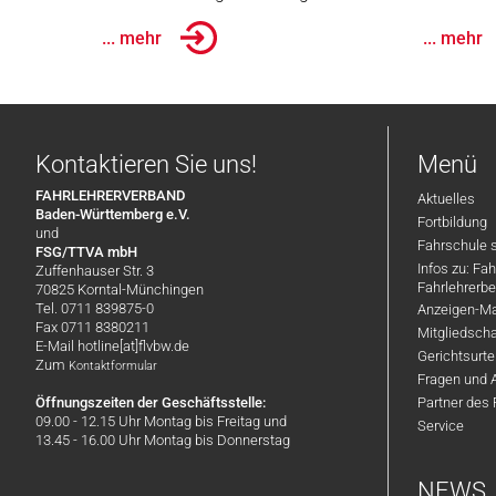
... mehr
... mehr
Kontaktieren Sie uns!
Menü
FAHRLEHRERVERBAND
Aktuelles
Baden-Württemberg e.V.
Fortbildung
und
Fahrschule 
FSG/TTVA mbH
Infos zu: Fa
Zuffenhauser Str. 3
Fahrlehrerbe
70825 Korntal-Münchingen
Tel. 0711 839875-0
Anzeigen-Ma
Fax 0711 8380211
Mitgliedsch
E-Mail hotline[at]flvbw.de
Gerichtsurte
Zum
Kontaktformular
Fragen und 
Öffnungszeiten der Geschäftsstelle:
Partner des
09.00 - 12.15 Uhr Montag bis Freitag und
Service
13.45 - 16.00 Uhr Montag bis Donnerstag
NEWS