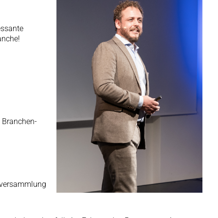
n
essante
anche!
n Branchen-
derversammlung