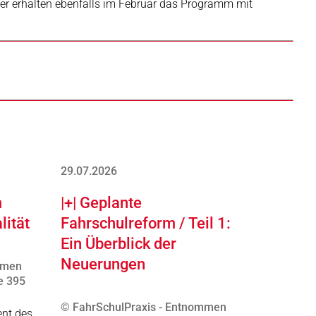
eder erhalten ebenfalls im Februar das Programm mit
29.07.2026
m
|+| Geplante
lität
Fahrschulreform / Teil 1:
Ein Überblick der
Neuerungen
mmen
e 395
© FahrSchulPraxis - Entnommen
ent des