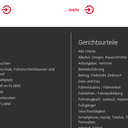
... mehr
Gerichtsurteile
Alle Urteile
Alkohol, Drogen, Rauschmittel
suchen
Arbeitgeber, -nehmer
hrschule, Führerscheinklassen und
Betriebsführung
ruf
Betrug, Diebstahl, Einbruch
rktplatz
Dies und Das
aft im FLVBW
Fahrerlaubnis / Fahrverbot
ile
Fahrlehrer / Fahrausbildung
Antworten
Fahrzeugkauf, -verkauf, -repar
 FLVBW
Fußgänger
Geschwindigkeit
Smartphone, Handy, Telefon, T
Fernsehen
Internet, E-Mail