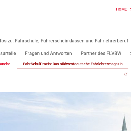
HOME
fos zu: Fahrschule, Führerscheinklassen und Fahrlehrerberuf
surteile
Fragen und Antworten
Partner des FLVBW
ranche
FahrSchulPraxis: Das südwestdeutsche Fahrlehrermagazin