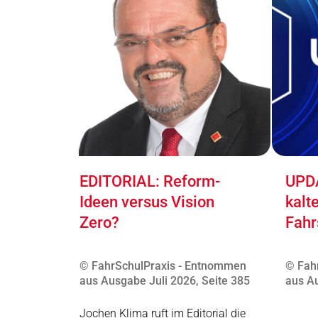
EDITORIAL: Reform-
UPDA
Ideen versus Vision
kalt
Zero?
Fahr
© FahrSchulPraxis - Entnommen
© Fah
aus Ausgabe Juli 2026, Seite 385
aus Au
Jochen Klima ruft im Editorial die