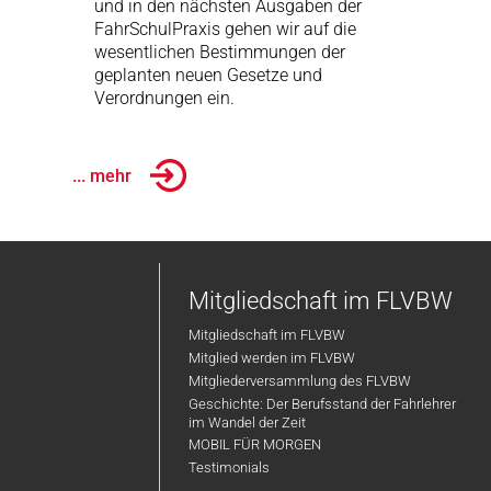
und in den nächsten Ausgaben der
FahrSchulPraxis gehen wir auf die
wesentlichen Bestimmungen der
geplanten neuen Gesetze und
Verordnungen ein.
... mehr
Mitgliedschaft im FLVBW
Mitgliedschaft im FLVBW
Mitglied werden im FLVBW
Mitgliederversammlung des FLVBW
Geschichte: Der Berufsstand der Fahrlehrer
im Wandel der Zeit
MOBIL FÜR MORGEN
Testimonials