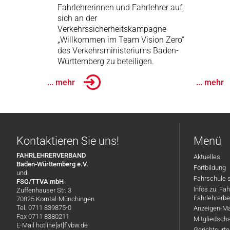
Fahrlehrerinnen und Fahrlehrer auf,
sich an der
Verkehrssicherheitskampagne
„Willkommen im Team Vision Zero“
des Verkehrsministeriums Baden-
Württemberg zu beteiligen.
... mehr
... mehr
Kontaktieren Sie uns!
Menü
FAHRLEHRERVERBAND
Aktuelles
Baden-Württemberg e.V.
Fortbildung
und
Fahrschule 
FSG/TTVA mbH
Infos zu: Fa
Zuffenhauser Str. 3
Fahrlehrerbe
70825 Korntal-Münchingen
Tel. 0711 839875-0
Anzeigen-Ma
Fax 0711 8380211
Mitgliedsch
E-Mail hotline[at]flvbw.de
Gerichtsurte