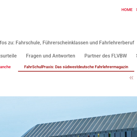
HOME
fos zu: Fahrschule, Führerscheinklassen und Fahrlehrerberuf
surteile
Fragen und Antworten
Partner des FLVBW
ranche
FahrSchulPraxis: Das südwestdeutsche Fahrlehrermagazin