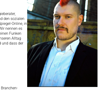
ieberater,
nd den sozialen
iegel-Online, in
„Wir nennen es
e einen Funken
nseren Alltag
rd und dass der
n Branchen-