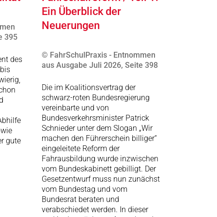
Ein Überblick der
Neuerungen
mmen
e 395
© FahrSchulPraxis - Entnommen
ent des
aus Ausgabe Juli 2026, Seite 398
bis
ierig,
Die im Koalitionsvertrag der
schon
schwarz-roten Bundesregierung
d
vereinbarte und von
Bundesverkehrsminister Patrick
bhilfe
Schnieder unter dem Slogan „Wir
owie
machen den Führerschein billiger“
r gute
eingeleitete Reform der
Fahrausbildung wurde inzwischen
vom Bundeskabinett gebilligt. Der
Gesetzentwurf muss nun zunächst
vom Bundestag und vom
Bundesrat beraten und
verabschiedet werden. In dieser