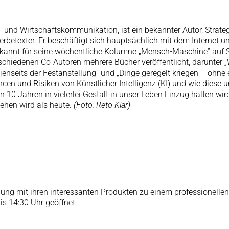
- und Wirtschaftskommunikation, ist ein bekannter Autor, Strateg
erbetexter. Er beschäftigt sich hauptsächlich mit dem Internet u
ekannt für seine wöchentliche Kolumne „Mensch-Maschine” auf Sp
erschiedenen Co-Autoren mehrere Bücher veröffentlicht, darunter 
n jenseits der Festanstellung” und „Dinge geregelt kriegen – ohn
ncen und Risiken von Künstlicher Intelligenz (KI) und wie diese u
n 10 Jahren in vielerlei Gestalt in unser Leben Einzug halten wi
ehen wird als heute.
(Foto: Reto Klar)
agung mit ihren interessanten Produkten zu einem professionelle
is 14:30 Uhr geöffnet.