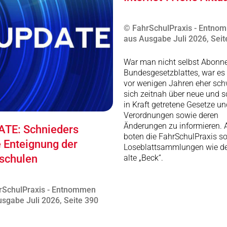
© FahrSchulPraxis - Entno
aus Ausgabe Juli 2026, Seit
War man nicht selbst Abonn
Bundesgesetzblattes, war es 
vor wenigen Jahren eher schw
sich zeitnah über neue und 
in Kraft getretene Gesetze un
Verordnungen sowie deren
Änderungen zu informieren. A
TE: Schnieders
boten die FahrSchulPraxis s
e Enteignung der
Loseblattsammlungen wie de
schulen
alte „Beck“.
rSchulPraxis - Entnommen
sgabe Juli 2026, Seite 390