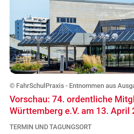
© FahrSchulPraxis - Entnommen aus Ausga
Vorschau: 74. ordentliche Mit
Württemberg e.V. am 13. April
TERMIN UND TAGUNGSORT