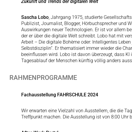
Zukunft und Trends der digitalen Welt
Sascha Lobo
, Jahrgang 1975, studierte Gesellschafts
Publizist, Journalist, Blogger, Hörbuchsprecher und W
Auswirkungen neuer Technologien. Er ist vor allem b
der er über die digitale Welt schreibt. Lobo hat mit v
Arbeit – Die digitale Bohème oder: Intelligentes Lebe
Selbstdisziplin“. Er thematisiert immer wieder die Cha
beeinflussen wird. Lobo ist davon überzeugt, dass KI i
Tagesablauf der Menschen künftig völlig anders auss
RAHMENPROGRAMME
Fachausstellung FAHRSCHULE 2024
Wir erwarten eine Vielzahl von Ausstellern, die die T
Treffpunkt machen. Die Ausstellung ist von 8:00 Uhr b