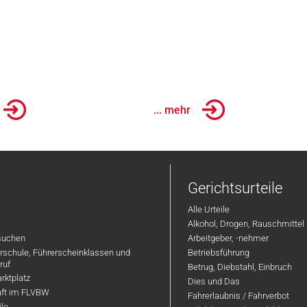
... mehr
Gerichtsurteile
Alle Urteile
Alkohol, Drogen, Rauschmittel
suchen
Arbeitgeber, -nehmer
hrschule, Führerscheinklassen und
Betriebsführung
ruf
Betrug, Diebstahl, Einbruch
rktplatz
Dies und Das
aft im FLVBW
Fahrerlaubnis / Fahrverbot
ile