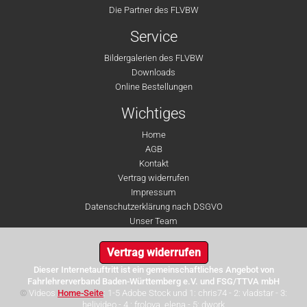
Die Partner des FLVBW
Service
Bildergalerien des FLVBW
Downloads
Online Bestellungen
Wichtiges
Home
AGB
Kontakt
Vertrag widerrufen
Impressum
Datenschutzerklärung nach DSGVO
Unser Team
Vertrag widerrufen
Dieser Internetauftritt ist ein gemeinschaftliches Angebot von
Fahrlehrerverband Baden-Württemberg e.V. und FSG/TTVA mbH
©
Videos
Home-Seite
: 1-5 Adobe Stock und 1: chris74 - 2: vladstar - 3:
helivideo - 4 : frolova_elena - 5: dwork