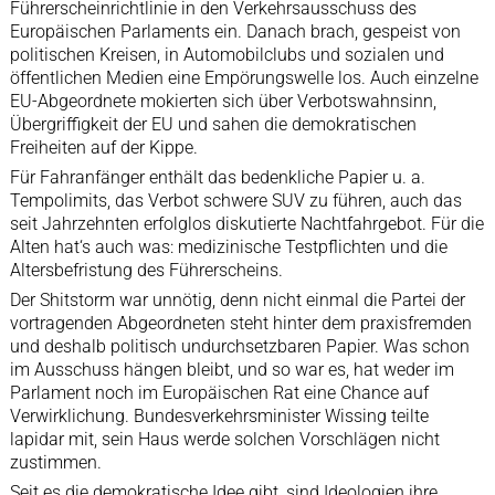
Führerscheinrichtlinie in den Verkehrsausschuss des
Europäischen Parlaments ein. Danach brach, gespeist von
politischen Kreisen, in Automobilclubs und sozialen und
öffentlichen Medien eine Empörungswelle los. Auch einzelne
EU-Abgeordnete mokierten sich über Verbotswahnsinn,
Übergriffigkeit der EU und sahen die demokratischen
Freiheiten auf der Kippe.
Für Fahranfänger enthält das bedenkliche Papier u. a.
Tempolimits, das Verbot schwere SUV zu führen, auch das
seit Jahrzehnten erfolglos diskutierte Nachtfahrgebot. Für die
Alten hat‘s auch was: medizinische Testpflichten und die
Altersbefristung des Führerscheins.
Der Shitstorm war unnötig, denn nicht einmal die Partei der
vortragenden Abgeordneten steht hinter dem praxisfremden
und deshalb politisch undurchsetzbaren Papier. Was schon
im Ausschuss hängen bleibt, und so war es, hat weder im
Parlament noch im Europäischen Rat eine Chance auf
Verwirklichung. Bundesverkehrsminister Wissing teilte
lapidar mit, sein Haus werde solchen Vorschlägen nicht
zustimmen.
Seit es die demokratische Idee gibt, sind Ideologien ihre