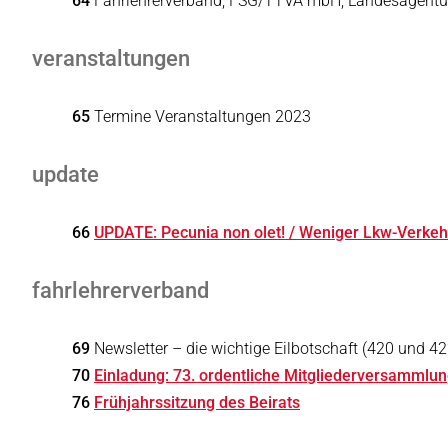
64
Fahrlehrerverband, FSG/TTVA mbH, Landesagentur
veranstaltungen
65
Termine Veranstaltungen 2023
update
66
UPDATE: Pecunia non olet! / Weniger Lkw-Verke
fahrlehrerverband
69
Newsletter – die wichtige Eilbotschaft (420 und 42
70
Einladung: 73. ordentliche Mitgliederversammlu
76
Frühjahrssitzung des Beirats