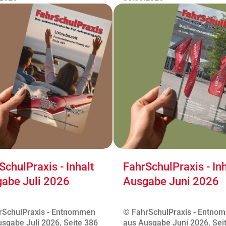
SchulPraxis - Inhalt
FahrSchulPraxis - Inh
abe Juli 2026
Ausgabe Juni 2026
rSchulPraxis - Entnommen
© FahrSchulPraxis - Entno
sgabe Juli 2026, Seite 386
aus Ausgabe Juni 2026, Sei