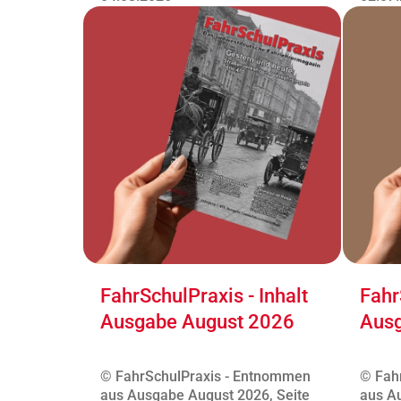
FahrSchulPraxis - Inhalt
Fahr
Ausgabe August 2026
Ausg
© FahrSchulPraxis - Entnommen
© Fah
aus Ausgabe August 2026, Seite
aus Au