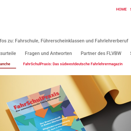
HOME
fos zu: Fahrschule, Führerscheinklassen und Fahrlehrerberuf
surteile
Fragen und Antworten
Partner des FLVBW
ranche
FahrSchulPraxis: Das südwestdeutsche Fahrlehrermagazin