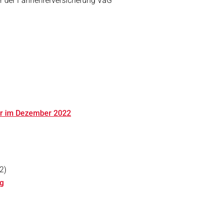
 der Fahrlehrerversicherung VaG
hr im Dezember 2022
2)
ng