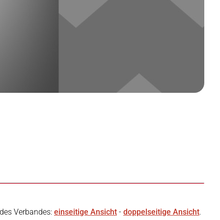
 des Verbandes:
einseitige Ansicht
-
doppelseitige Ansicht
.