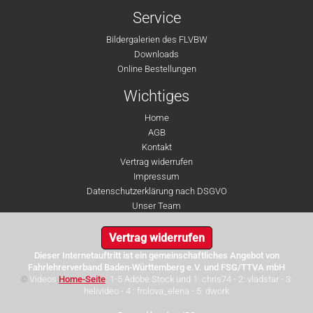
Service
Bildergalerien des FLVBW
Downloads
Online Bestellungen
Wichtiges
Home
AGB
Kontakt
Vertrag widerrufen
Impressum
Datenschutzerklärung nach DSGVO
Unser Team
Vertrag widerrufen
Dieser Internetauftritt ist ein gemeinschaftliches Angebot von
Fahrlehrerverband Baden-Württemberg e.V. und FSG/TTVA mbH
©
Videos
Home-Seite
: 1-5 Adobe Stock und 1: chris74 - 2: vladstar - 3:
helivideo - 4 : frolova_elena - 5: dwork