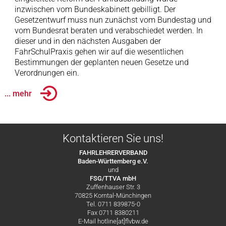
inzwischen vom Bundeskabinett gebilligt. Der
Gesetzentwurf muss nun zunächst vom Bundestag und
vom Bundesrat beraten und verabschiedet werden. In
dieser und in den nächsten Ausgaben der
FahrSchulPraxis gehen wir auf die wesentlichen
Bestimmungen der geplanten neuen Gesetze und
Verordnungen ein.
... mehr
Kontaktieren Sie uns!
FAHRLEHRERVERBAND
Baden-Württemberg e.V.
und
FSG/TTVA mbH
Zuffenhauser Str. 3
70825 Korntal-Münchingen
Tel. 0711 839875-0
Fax 0711 8380211
E-Mail hotline[at]flvbw.de