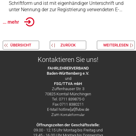
Schriftform und ist mit eigenhändiger Unterschrift und
unter Nennung der zur Registrierung verwendeten E-…
... mehr
ÜBERSICHT
ZURÜCK
WEITERLESEN
Kontaktieren Sie uns!
FAHRLEHRERVERBAND
Baden-Württemberg e.V.
und
FSG/TTVA mbH
Zuffenhauser Str. 3
70825 Korntal-Münchingen
Tel. 0711 839875-0
Fax 0711 8380211
E-Mail hotline[at]flvbw.de
Zum
Kontaktformular
Öffnungszeiten der Geschäftsstelle:
09.00 - 12.15 Uhr Montag bis Freitag und
13.45 - 16.00 Uhr Montag bis Donnerstag