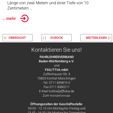
Länge von zwei Metern und einer Tiefe von 10
Zentimetern …
... mehr
ÜBERSICHT
ZURÜCK
WEITERLESEN
Kontaktieren Sie uns!
FAHRLEHRERVERBAND
Baden-Württemberg e.V.
und
FSG/TTVA mbH
Zuffenhauser Str. 3
70825 Korntal-Münchingen
Tel. 0711 839875-0
Fax 0711 8380211
E-Mail hotline[at]flvbw.de
Zum
Kontaktformular
Öffnungszeiten der Geschäftsstelle:
09.00 - 12.15 Uhr Montag bis Freitag und
13.45 - 16.00 Uhr Montag bis Donnerstag