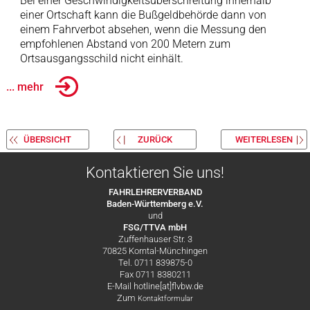
Bei einer Geschwindigkeitsüberschreitung innerhalb
einer Ortschaft kann die Bußgeldbehörde dann von
einem Fahrverbot absehen, wenn die Messung den
empfohlenen Abstand von 200 Metern zum
Ortsausgangsschild nicht einhält.
... mehr
ÜBERSICHT
ZURÜCK
WEITERLESEN
Kontaktieren Sie uns!
FAHRLEHRERVERBAND
Baden-Württemberg e.V.
und
FSG/TTVA mbH
Zuffenhauser Str. 3
70825 Korntal-Münchingen
Tel. 0711 839875-0
Fax 0711 8380211
E-Mail hotline[at]flvbw.de
Zum
Kontaktformular