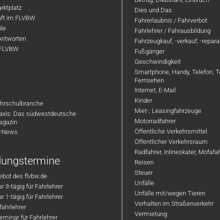
rktplatz
Dies und Das
aft im FLVBW
Fahrerlaubnis / Fahrverbot
ile
Fahrlehrer / Fahrausbildung
Antworten
Fahrzeugkauf, -verkauf, -repar
 FLVBW
Fußgänger
Geschwindigkeit
Smartphone, Handy, Telefon, T
Fernsehen
Internet, E-Mail
Kinder
hrschulbranche
Miet-, Leasingfahrzeuge
axis: Das südwestdeutsche
Motorradfahrer
agazin
Öffentliche Verkehrsmittel
R-News
Öffentlicher Verkehrsraum
Radfahrer, Inlineskater, Mofaf
ldungstermine
Reisen
Steuer
bot des flvbw.de
Unfälle
 3-tägig für Fahrlehrer
Unfälle mit/wegen Tieren
 1-tägig für Fahrlehrer
Verhalten im Straßenverkehr
ahrlehrer
Vermietung
minar für Fahrlehrer