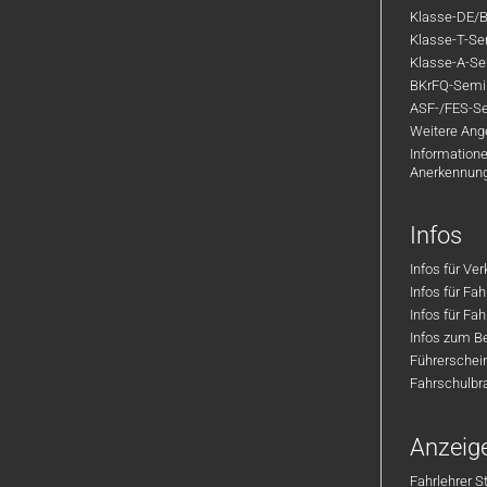
Klasse-DE/B
Klasse-T-Sem
Klasse-A-Sem
BKrFQ-Semi
ASF-/FES-Se
Weitere Ange
Informatione
Anerkennun
Infos
Infos für Ve
Infos für Fa
Infos für Fah
Infos zum Be
Führerschei
Fahrschulbr
Anzeig
Fahrlehrer S