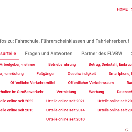
HOME
fos zu: Fahrschule, Führerscheinklassen und Fahrlehrerberuf
surteile
Fragen und Antworten
Partner des FLVBW
Arbeitgeber, -nehmer
Betriebsführung
Betrug, Diebstahl, Einbruc
ur, -umrüstung
Fußgänger
Geschwindigkeit
Smartphone, H
Öffentliche Verkehrsmittel
Öffentlicher Verkehrsraum
Rad
rhalten im Straßenverkehr
Vermietung
Werbung
Datensc
eile online seit 2022
Urteile online seit 2021
Urteile online seit 2
eile online seit 2015
Urteile online seit 2014
Urteile online seit 2
Urteile online seit 2010