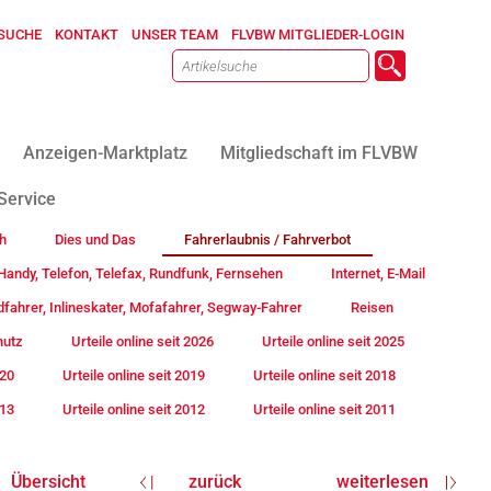
SUCHE
KONTAKT
UNSER TEAM
FLVBW MITGLIEDER-LOGIN
Anzeigen-Marktplatz
Mitgliedschaft im FLVBW
Service
h
Dies und Das
Fahrerlaubnis / Fahrverbot
andy, Telefon, Telefax, Rundfunk, Fernsehen
Internet, E-Mail
fahrer, Inlineskater, Mofafahrer, Segway-Fahrer
Reisen
hutz
Urteile online seit 2026
Urteile online seit 2025
020
Urteile online seit 2019
Urteile online seit 2018
013
Urteile online seit 2012
Urteile online seit 2011
Übersicht
zurück
weiterlesen