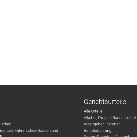
Gerichtsurteile
Alle Urteile
Alkohol, Drogen, Rauschmittel
suchen
Arbeitgeber, -nehmer
hrschule, Führerscheinklassen und
Betriebsführung
ruf
Betrug, Diebstahl, Einbruch