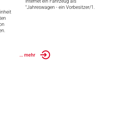
Internet ein Fahrzeug als
"Jahreswagen - ein Vorbesitzer/1.
inheit
ten
von
en.
... mehr