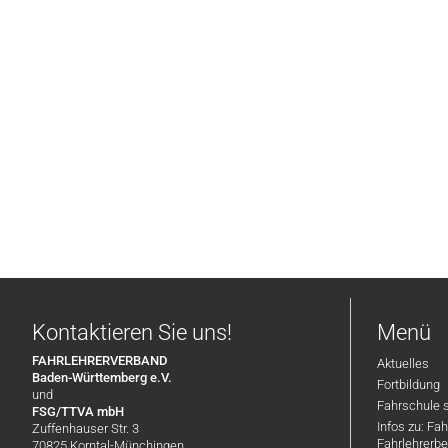
Kontaktieren Sie uns!
Menü
FAHRLEHRERVERBAND
Aktuelles
Baden-Württemberg e.V.
Fortbildung
und
Fahrschule 
FSG/TTVA mbH
Infos zu: Fa
Zuffenhauser Str. 3
Fahrlehrerbe
70825 Korntal-Münchingen