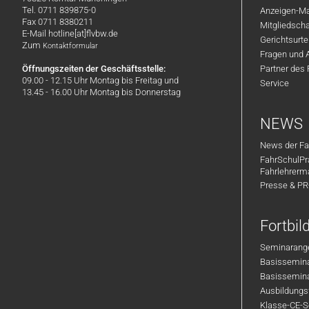
Tel. 0711 839875-0
Anzeigen-Ma
Fax 0711 8380211
Mitgliedsch
E-Mail hotline[at]flvbw.de
Gerichtsurte
Zum
Kontaktformular
Fragen und 
Öffnungszeiten der Geschäftsstelle:
Partner des
09.00 - 12.15 Uhr Montag bis Freitag und
Service
13.45 - 16.00 Uhr Montag bis Donnerstag
NEWS
News der Fa
FahrSchulPr
Fahrlehrerm
Presse & P
Fortbi
Seminarange
Basisseminar
Basisseminar
Ausbildungsf
Klasse-CE-Se