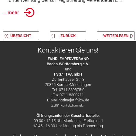
unter Nennung der zur Registrierung verwendeten E-…
... mehr
ÜBERSICHT
ZURÜCK
WEITERLESEN
Kontaktieren Sie uns!
FAHRLEHRERVERBAND
Baden-Württemberg e.V.
und
FSG/TTVA mbH
Zuffenhauser Str. 3
70825 Korntal-Münchingen
Tel. 0711 839875-0
Fax 0711 8380211
E-Mail hotline[at]flvbw.de
Zum
Kontaktformular
Öffnungszeiten der Geschäftsstelle:
09.00 - 12.15 Uhr Montag bis Freitag und
13.45 - 16.00 Uhr Montag bis Donnerstag