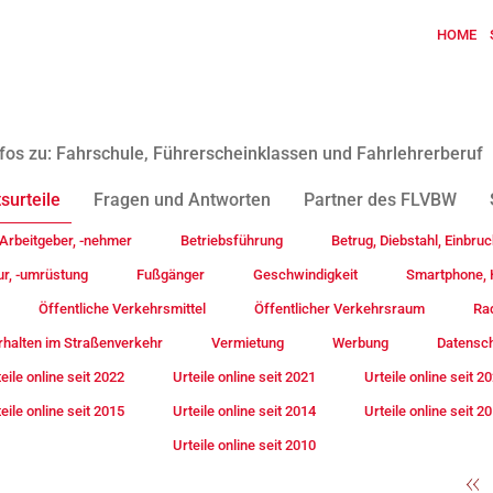
HOME
fos zu: Fahrschule, Führerscheinklassen und Fahrlehrerberuf
surteile
Fragen und Antworten
Partner des FLVBW
Arbeitgeber, -nehmer
Betriebsführung
Betrug, Diebstahl, Einbruc
ur, -umrüstung
Fußgänger
Geschwindigkeit
Smartphone, H
Öffentliche Verkehrsmittel
Öffentlicher Verkehrsraum
Rad
rhalten im Straßenverkehr
Vermietung
Werbung
Datensc
eile online seit 2022
Urteile online seit 2021
Urteile online seit 2
eile online seit 2015
Urteile online seit 2014
Urteile online seit 2
Urteile online seit 2010