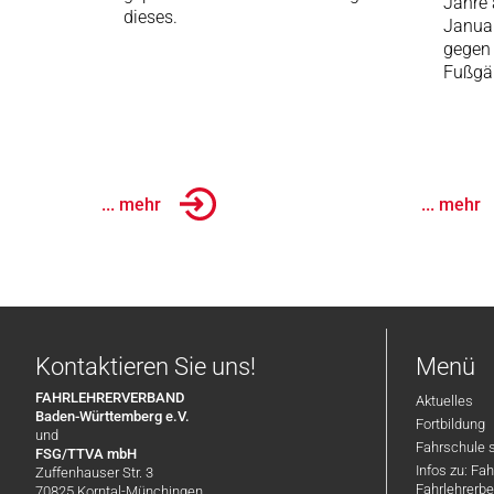
Jahre 
dieses.
Januar
gegen 
Fußgä
... mehr
... mehr
Kontaktieren Sie uns!
Menü
FAHRLEHRERVERBAND
Aktuelles
Baden-Württemberg e.V.
Fortbildung
und
Fahrschule 
FSG/TTVA mbH
Infos zu: Fa
Zuffenhauser Str. 3
Fahrlehrerbe
70825 Korntal-Münchingen