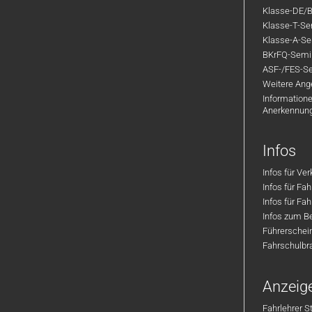
Klasse-DE/B
Klasse-T-Sem
Klasse-A-Sem
BKrFQ-Semi
ASF-/FES-Se
Weitere Ange
Informatione
Anerkennun
Infos
Infos für Ve
Infos für Fa
Infos für Fah
Infos zum Be
Führerschei
Fahrschulbr
Anzeig
Fahrlehrer S