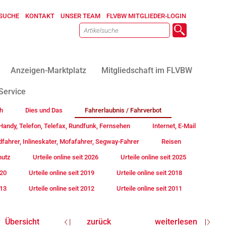
SUCHE
KONTAKT
UNSER TEAM
FLVBW MITGLIEDER-LOGIN
Anzeigen-Marktplatz
Mitgliedschaft im FLVBW
Service
h
Dies und Das
Fahrerlaubnis / Fahrverbot
andy, Telefon, Telefax, Rundfunk, Fernsehen
Internet, E-Mail
fahrer, Inlineskater, Mofafahrer, Segway-Fahrer
Reisen
hutz
Urteile online seit 2026
Urteile online seit 2025
020
Urteile online seit 2019
Urteile online seit 2018
013
Urteile online seit 2012
Urteile online seit 2011
Übersicht
zurück
weiterlesen