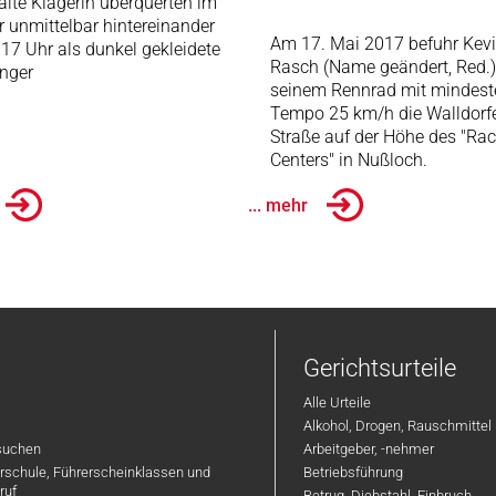
alte Klägerin überquerten im
 unmittelbar hintereinander
Am 17. Mai 2017 befuhr Kev
17 Uhr als dunkel gekleidete
Rasch (Name geändert, Red.)
nger
seinem Rennrad mit mindest
Tempo 25 km/h die Walldorf
Straße auf der Höhe des "Rac
Centers" in Nußloch.
... mehr
Gerichtsurteile
Alle Urteile
Alkohol, Drogen, Rauschmittel
suchen
Arbeitgeber, -nehmer
hrschule, Führerscheinklassen und
Betriebsführung
ruf
Betrug, Diebstahl, Einbruch