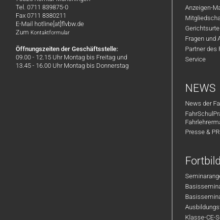
Tel. 0711 839875-0
Anzeigen-Ma
Fax 0711 8380211
Mitgliedsch
E-Mail hotline[at]flvbw.de
Gerichtsurte
Zum
Kontaktformular
Fragen und 
Öffnungszeiten der Geschäftsstelle:
Partner des
09.00 - 12.15 Uhr Montag bis Freitag und
Service
13.45 - 16.00 Uhr Montag bis Donnerstag
NEWS
News der Fa
FahrSchulPr
Fahrlehrerm
Presse & P
Fortbi
Seminarange
Basisseminar
Basisseminar
Ausbildungsf
Klasse-CE-Se