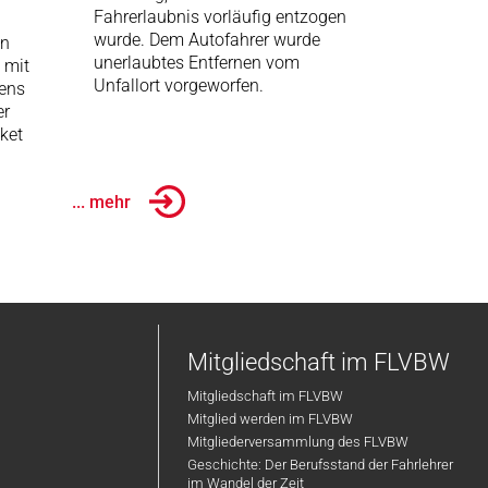
Fahrerlaubnis vorläufig entzogen
wurde. Dem Autofahrer wurde
in
unerlaubtes Entfernen vom
 mit
Unfallort vorgeworfen.
ens
er
ket
... mehr
Mitgliedschaft im FLVBW
Mitgliedschaft im FLVBW
Mitglied werden im FLVBW
Mitgliederversammlung des FLVBW
Geschichte: Der Berufsstand der Fahrlehrer
im Wandel der Zeit