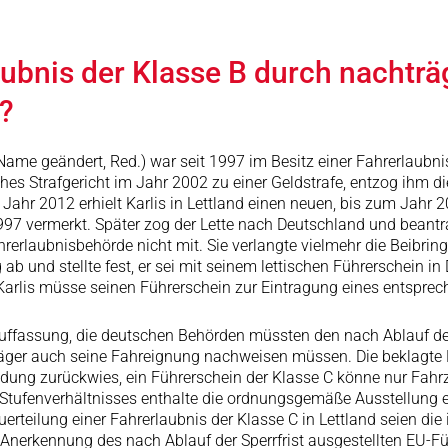
ubnis der Klasse B durch nachträ
t?
(Name geändert, Red.) war seit 1997 im Besitz einer Fahrerlaubni
hes Strafgericht im Jahr 2002 zu einer Geldstrafe, entzog ihm die
ahr 2012 erhielt Karlis in Lettland einen neuen, bis zum Jahr 20
997 vermerkt. Später zog der Lette nach Deutschland und beant
rlaubnisbehörde nicht mit. Sie verlangte vielmehr die Beibrin
 ab und stellte fest, er sei mit seinem lettischen Führerschein in
, Karlis müsse seinen Führerschein zur Eintragung eines entspr
uffassung, die deutschen Behörden müssten den nach Ablauf der 
läger auch seine Fahreignung nachweisen müssen. Die beklagte 
dung zurückwies, ein Führerschein der Klasse C könne nur Fahr
 Stufenverhältnisses enthalte die ordnungsgemäße Ausstellung 
uerteilung einer Fahrerlaubnis der Klasse C in Lettland seien d
Anerkennung des nach Ablauf der Sperrfrist ausgestellten EU-Füh