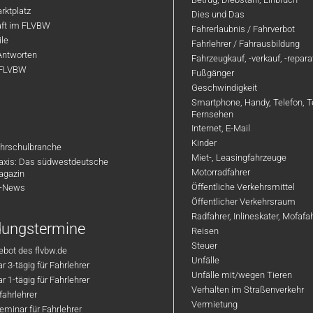
rktplatz
Dies und Das
aft im FLVBW
Fahrerlaubnis / Fahrverbot
ile
Fahrlehrer / Fahrausbildung
Antworten
Fahrzeugkauf, -verkauf, -repar
 FLVBW
Fußgänger
Geschwindigkeit
Smartphone, Handy, Telefon, T
Fernsehen
Internet, E-Mail
Kinder
hrschulbranche
Miet-, Leasingfahrzeuge
axis: Das südwestdeutsche
Motorradfahrer
agazin
Öffentliche Verkehrsmittel
R-News
Öffentlicher Verkehrsraum
Radfahrer, Inlineskater, Mofaf
ldungstermine
Reisen
Steuer
bot des flvbw.de
Unfälle
 3-tägig für Fahrlehrer
Unfälle mit/wegen Tieren
 1-tägig für Fahrlehrer
Verhalten im Straßenverkehr
ahrlehrer
Vermietung
minar für Fahrlehrer