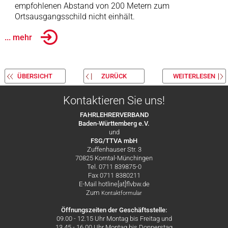
empfohlenen Abstand von 200 Metern zum
Ortsausgangsschild nicht einhält.
... mehr
ÜBERSICHT
ZURÜCK
WEITERLESEN
Kontaktieren Sie uns!
FAHRLEHRERVERBAND
Baden-Württemberg e.V.
und
FSG/TTVA mbH
Zuffenhauser Str. 3
70825 Korntal-Münchingen
Tel. 0711 839875-0
Fax 0711 8380211
E-Mail hotline[at]flvbw.de
Zum
Kontaktformular
Öffnungszeiten der Geschäftsstelle:
09.00 - 12.15 Uhr Montag bis Freitag und
13.45 - 16.00 Uhr Montag bis Donnerstag