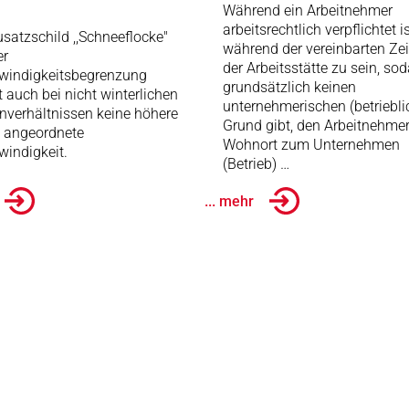
Während ein Arbeitnehmer
arbeitsrechtlich verpflichtet is
satzschild ,,Schneeflocke"
während der vereinbarten Zei
er
der Arbeitsstätte zu sein, so
windigkeitsbegrenzung
grundsätzlich keinen
t auch bei nicht winterlichen
unternehmerischen (betriebli
nverhältnissen keine höhere
Grund gibt, den Arbeitnehme
e angeordnete
Wohnort zum Unternehmen
indigkeit.
(Betrieb) …
... mehr