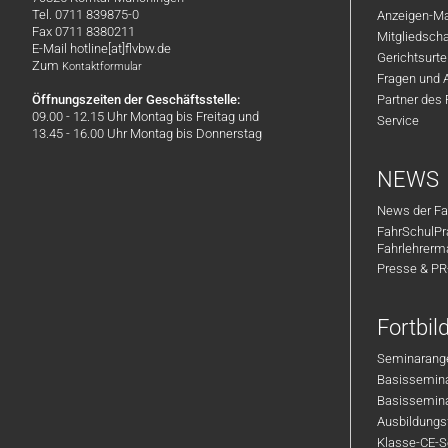
Tel. 0711 839875-0
Anzeigen-Ma
Fax 0711 8380211
Mitgliedsch
E-Mail hotline[at]flvbw.de
Gerichtsurte
Zum
Kontaktformular
Fragen und 
Öffnungszeiten der Geschäftsstelle:
Partner des
09.00 - 12.15 Uhr Montag bis Freitag und
Service
13.45 - 16.00 Uhr Montag bis Donnerstag
NEWS
News der Fa
FahrSchulPr
Fahrlehrerm
Presse & P
Fortbi
Seminarange
Basisseminar
Basisseminar
Ausbildungsf
Klasse-CE-Se