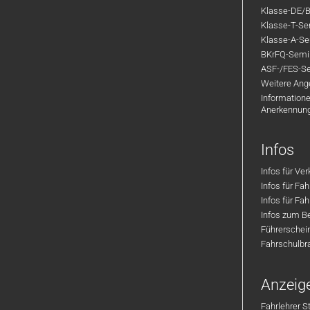
Klasse-DE/B
Klasse-T-Sem
Klasse-A-Sem
BKrFQ-Semi
ASF-/FES-Se
Weitere Ange
Informatione
Anerkennun
Infos
Infos für Ve
Infos für Fa
Infos für Fah
Infos zum Be
Führerschei
Fahrschulbr
Anzeig
Fahrlehrer S