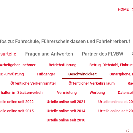
HOME
fos zu: Fahrschule, Führerscheinklassen und Fahrlehrerberuf
surteile
Fragen und Antworten
Partner des FLVBW
Arbeitgeber, -nehmer
Betriebsführung
Betrug, Diebstahl, Einbruc
ur, -umrüstung
Fußgänger
Geschwindigkeit
Smartphone, H
Öffentliche Verkehrsmittel
Öffentlicher Verkehrsraum
Rad
rhalten im Straßenverkehr
Vermietung
Werbung
Datensc
eile online seit 2022
Urteile online seit 2021
Urteile online seit 2
eile online seit 2015
Urteile online seit 2014
Urteile online seit 2
Urteile online seit 2010