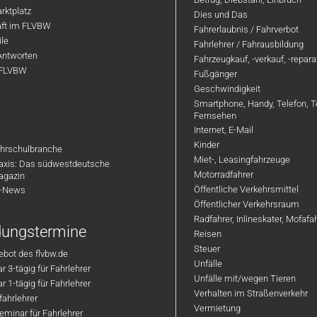
rktplatz
Dies und Das
aft im FLVBW
Fahrerlaubnis / Fahrverbot
ile
Fahrlehrer / Fahrausbildung
Antworten
Fahrzeugkauf, -verkauf, -repar
 FLVBW
Fußgänger
Geschwindigkeit
Smartphone, Handy, Telefon, T
Fernsehen
Internet, E-Mail
Kinder
hrschulbranche
Miet-, Leasingfahrzeuge
axis: Das südwestdeutsche
Motorradfahrer
agazin
Öffentliche Verkehrsmittel
R-News
Öffentlicher Verkehrsraum
Radfahrer, Inlineskater, Mofaf
ldungstermine
Reisen
Steuer
bot des flvbw.de
Unfälle
 3-tägig für Fahrlehrer
Unfälle mit/wegen Tieren
 1-tägig für Fahrlehrer
Verhalten im Straßenverkehr
ahrlehrer
Vermietung
minar für Fahrlehrer