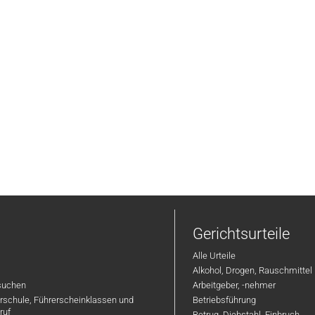
Gerichtsurteile
Alle Urteile
Alkohol, Drogen, Rauschmittel
suchen
Arbeitgeber, -nehmer
hrschule, Führerscheinklassen und
Betriebsführung
ruf
Betrug, Diebstahl, Einbruch