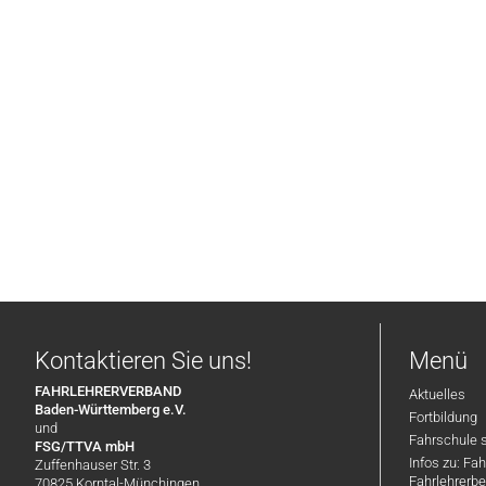
Kontaktieren Sie uns!
Menü
FAHRLEHRERVERBAND
Aktuelles
Baden-Württemberg e.V.
Fortbildung
und
Fahrschule 
FSG/TTVA mbH
Infos zu: Fa
Zuffenhauser Str. 3
Fahrlehrerbe
70825 Korntal-Münchingen