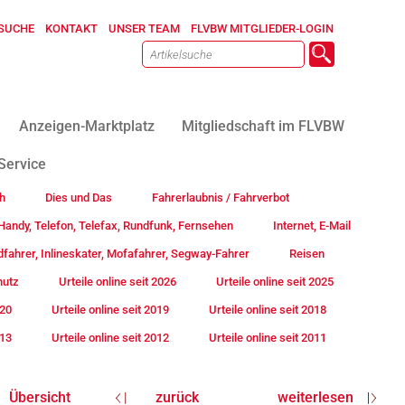
SUCHE
KONTAKT
UNSER TEAM
FLVBW MITGLIEDER-LOGIN
Anzeigen-Marktplatz
Mitgliedschaft im FLVBW
Service
h
Dies und Das
Fahrerlaubnis / Fahrverbot
andy, Telefon, Telefax, Rundfunk, Fernsehen
Internet, E-Mail
fahrer, Inlineskater, Mofafahrer, Segway-Fahrer
Reisen
hutz
Urteile online seit 2026
Urteile online seit 2025
020
Urteile online seit 2019
Urteile online seit 2018
013
Urteile online seit 2012
Urteile online seit 2011
Übersicht
zurück
weiterlesen