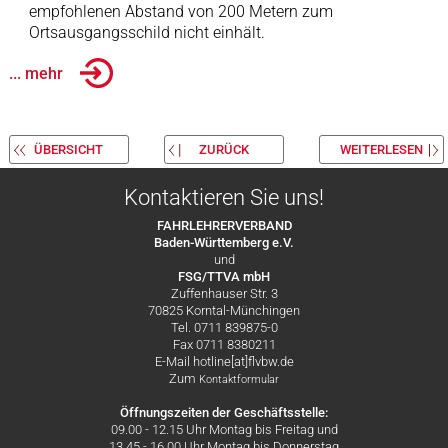
empfohlenen Abstand von 200 Metern zum
Ortsausgangsschild nicht einhält.
... mehr
ÜBERSICHT
ZURÜCK
WEITERLESEN
Kontaktieren Sie uns!
FAHRLEHRERVERBAND
Baden-Württemberg e.V.
und
FSG/TTVA mbH
Zuffenhauser Str. 3
70825 Korntal-Münchingen
Tel. 0711 839875-0
Fax 0711 8380211
E-Mail hotline[at]flvbw.de
Zum
Kontaktformular
Öffnungszeiten der Geschäftsstelle:
09.00 - 12.15 Uhr Montag bis Freitag und
13.45 - 16.00 Uhr Montag bis Donnerstag