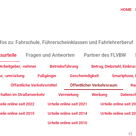
HOME
fos zu: Fahrschule, Führerscheinklassen und Fahrlehrerberuf
surteile
Fragen und Antworten
Partner des FLVBW
Arbeitgeber, -nehmer
Betriebsführung
Betrug, Diebstahl, Einbruc
ur, -umrüstung
Fußgänger
Geschwindigkeit
Smartphone, H
Öffentliche Verkehrsmittel
Öffentlicher Verkehrsraum
Rad
rhalten im Straßenverkehr
Vermietung
Werbung
Datensc
eile online seit 2022
Urteile online seit 2021
Urteile online seit 2
eile online seit 2015
Urteile online seit 2014
Urteile online seit 2
Urteile online seit 2010