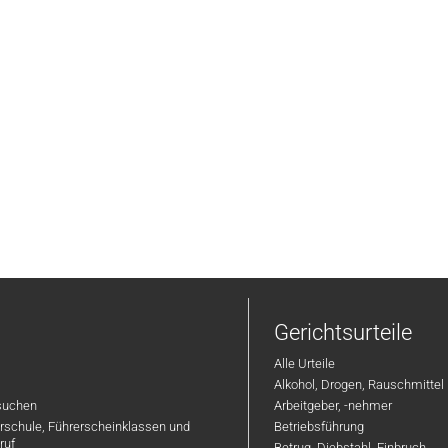
Gerichtsurteile
Alle Urteile
Alkohol, Drogen, Rauschmittel
suchen
Arbeitgeber, -nehmer
hrschule, Führerscheinklassen und
Betriebsführung
ruf
Betrug, Diebstahl, Einbruch