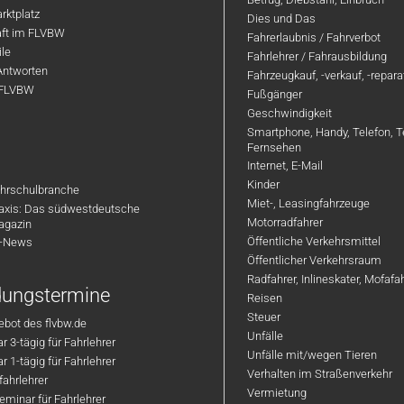
rktplatz
Dies und Das
aft im FLVBW
Fahrerlaubnis / Fahrverbot
ile
Fahrlehrer / Fahrausbildung
Antworten
Fahrzeugkauf, -verkauf, -repar
 FLVBW
Fußgänger
Geschwindigkeit
Smartphone, Handy, Telefon, T
Fernsehen
Internet, E-Mail
Kinder
hrschulbranche
Miet-, Leasingfahrzeuge
axis: Das südwestdeutsche
Motorradfahrer
agazin
Öffentliche Verkehrsmittel
R-News
Öffentlicher Verkehrsraum
Radfahrer, Inlineskater, Mofaf
ldungstermine
Reisen
Steuer
bot des flvbw.de
Unfälle
 3-tägig für Fahrlehrer
Unfälle mit/wegen Tieren
 1-tägig für Fahrlehrer
Verhalten im Straßenverkehr
ahrlehrer
Vermietung
minar für Fahrlehrer