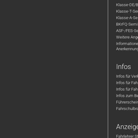
Klasse-DE/B
Klasse-T-Sem
Klasse-A-Sem
BKrFQ-Semi
ASF-/FES-Se
Weitere Ange
Informatione
Anerkennun
Infos
Infos für Ve
Infos für Fa
Infos für Fah
Infos zum Be
Führerschei
Fahrschulbr
Anzeig
Fahrlehrer S