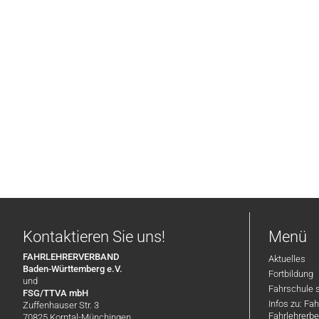
Kontaktieren Sie uns!
Menü
FAHRLEHRERVERBAND
Aktuelles
Baden-Württemberg e.V.
Fortbildung
und
Fahrschule 
FSG/TTVA mbH
Infos zu: Fa
Zuffenhauser Str. 3
Fahrlehrerbe
70825 Korntal-Münchingen