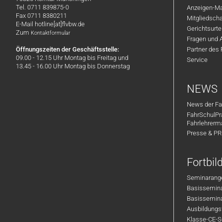
Tel. 0711 839875-0
Anzeigen-Ma
Fax 0711 8380211
Mitgliedsch
E-Mail hotline[at]flvbw.de
Gerichtsurte
Zum
Kontaktformular
Fragen und 
Öffnungszeiten der Geschäftsstelle:
Partner des
09.00 - 12.15 Uhr Montag bis Freitag und
Service
13.45 - 16.00 Uhr Montag bis Donnerstag
NEWS
News der Fa
FahrSchulPr
Fahrlehrerm
Presse & P
Fortbi
Seminarange
Basisseminar
Basisseminar
Ausbildungsf
Klasse-CE-Se