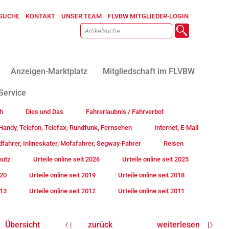
SUCHE
KONTAKT
UNSER TEAM
FLVBW MITGLIEDER-LOGIN
Anzeigen-Marktplatz
Mitgliedschaft im FLVBW
Service
h
Dies und Das
Fahrerlaubnis / Fahrverbot
andy, Telefon, Telefax, Rundfunk, Fernsehen
Internet, E-Mail
fahrer, Inlineskater, Mofafahrer, Segway-Fahrer
Reisen
hutz
Urteile online seit 2026
Urteile online seit 2025
020
Urteile online seit 2019
Urteile online seit 2018
013
Urteile online seit 2012
Urteile online seit 2011
Übersicht
zurück
weiterlesen