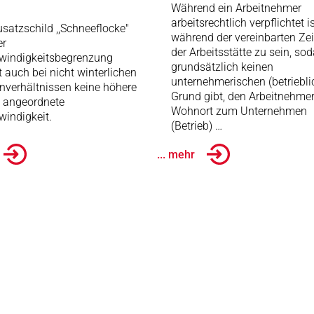
Während ein Arbeitnehmer
arbeitsrechtlich verpflichtet is
satzschild ,,Schneeflocke"
während der vereinbarten Zei
er
der Arbeitsstätte zu sein, so
windigkeitsbegrenzung
grundsätzlich keinen
t auch bei nicht winterlichen
unternehmerischen (betriebli
nverhältnissen keine höhere
Grund gibt, den Arbeitnehme
e angeordnete
Wohnort zum Unternehmen
indigkeit.
(Betrieb) …
... mehr