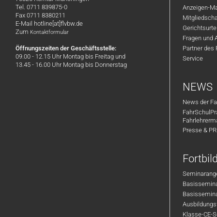
Tel. 0711 839875-0
Anzeigen-Ma
Fax 0711 8380211
Mitgliedsch
E-Mail hotline[at]flvbw.de
Gerichtsurte
Zum
Kontaktformular
Fragen und 
Öffnungszeiten der Geschäftsstelle:
Partner des
09.00 - 12.15 Uhr Montag bis Freitag und
Service
13.45 - 16.00 Uhr Montag bis Donnerstag
NEWS
News der Fa
FahrSchulPr
Fahrlehrerm
Presse & P
Fortbi
Seminarange
Basisseminar
Basisseminar
Ausbildungsf
Klasse-CE-Se