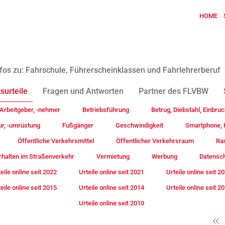
HOME
fos zu: Fahrschule, Führerscheinklassen und Fahrlehrerberuf
surteile
Fragen und Antworten
Partner des FLVBW
Arbeitgeber, -nehmer
Betriebsführung
Betrug, Diebstahl, Einbruc
ur, -umrüstung
Fußgänger
Geschwindigkeit
Smartphone, H
Öffentliche Verkehrsmittel
Öffentlicher Verkehrsraum
Rad
rhalten im Straßenverkehr
Vermietung
Werbung
Datensc
eile online seit 2022
Urteile online seit 2021
Urteile online seit 2
eile online seit 2015
Urteile online seit 2014
Urteile online seit 2
Urteile online seit 2010