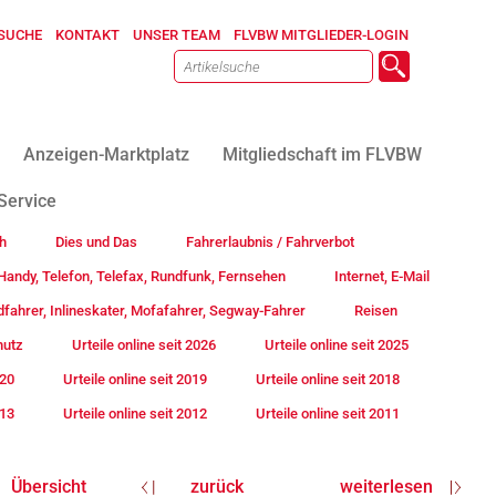
SUCHE
KONTAKT
UNSER TEAM
FLVBW MITGLIEDER-LOGIN
Anzeigen-Marktplatz
Mitgliedschaft im FLVBW
Service
h
Dies und Das
Fahrerlaubnis / Fahrverbot
andy, Telefon, Telefax, Rundfunk, Fernsehen
Internet, E-Mail
fahrer, Inlineskater, Mofafahrer, Segway-Fahrer
Reisen
hutz
Urteile online seit 2026
Urteile online seit 2025
020
Urteile online seit 2019
Urteile online seit 2018
013
Urteile online seit 2012
Urteile online seit 2011
Übersicht
zurück
weiterlesen