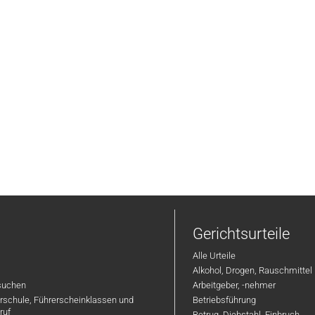
Gerichtsurteile
Alle Urteile
Alkohol, Drogen, Rauschmittel
suchen
Arbeitgeber, -nehmer
hrschule, Führerscheinklassen und
Betriebsführung
ruf
Betrug, Diebstahl, Einbruch