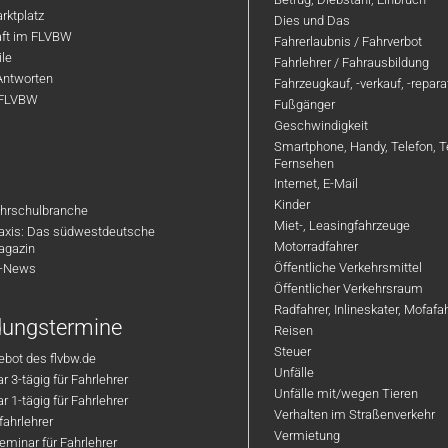
rktplatz
Dies und Das
aft im FLVBW
Fahrerlaubnis / Fahrverbot
ile
Fahrlehrer / Fahrausbildung
Antworten
Fahrzeugkauf, -verkauf, -repar
 FLVBW
Fußgänger
Geschwindigkeit
Smartphone, Handy, Telefon, T
Fernsehen
Internet, E-Mail
Kinder
hrschulbranche
Miet-, Leasingfahrzeuge
axis: Das südwestdeutsche
Motorradfahrer
agazin
Öffentliche Verkehrsmittel
R-News
Öffentlicher Verkehrsraum
Radfahrer, Inlineskater, Mofaf
ldungstermine
Reisen
Steuer
bot des flvbw.de
Unfälle
 3-tägig für Fahrlehrer
Unfälle mit/wegen Tieren
 1-tägig für Fahrlehrer
Verhalten im Straßenverkehr
ahrlehrer
Vermietung
minar für Fahrlehrer