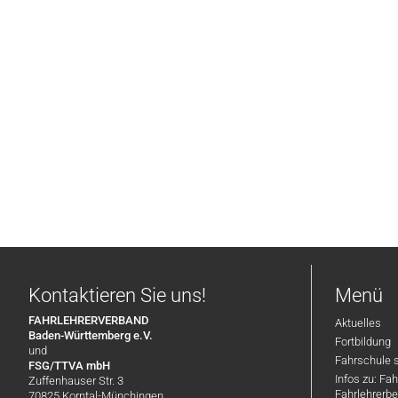
Kontaktieren Sie uns!
Menü
FAHRLEHRERVERBAND
Aktuelles
Baden-Württemberg e.V.
Fortbildung
und
Fahrschule 
FSG/TTVA mbH
Infos zu: Fa
Zuffenhauser Str. 3
Fahrlehrerbe
70825 Korntal-Münchingen