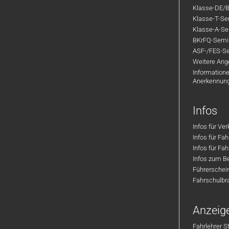
Klasse-DE/B
Klasse-T-Sem
Klasse-A-Sem
BKrFQ-Semi
ASF-/FES-Se
Weitere Ange
Informatione
Anerkennun
Infos
Infos für Ve
Infos für Fa
Infos für Fah
Infos zum Be
Führerschei
Fahrschulbr
Anzeig
Fahrlehrer S