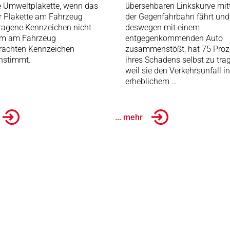
e Umweltplakette, wenn das
übersehbaren Linkskurve mitt
r Plakette am Fahrzeug
der Gegenfahrbahn fährt und
ragene Kennzeichen nicht
deswegen mit einem
em am Fahrzeug
entgegenkommenden Auto
rachten Kennzeichen
zusammenstößt, hat 75 Proz
nstimmt.
ihres Schadens selbst zu tra
weil sie den Verkehrsunfall in
erheblichem …
... mehr