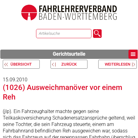
Gerichtsurteile
ÜBERSICHT
ZURÜCK
WEITERLESEN
15.09.2010
(1026) Ausweichmanöver vor einem
Reh
(jlp). Ein Fahrzeughalter machte gegen seine
Teilkaskoversicherung Schadenersatzansprüche geltend, weil
seine Tochter, die sein Fahrzeug steuerte, einem am
Fahrbahnrand befindlichen Reh ausgewichen war, sodass
sich das Fahrzeug auf der regennassen Fahrbahn überschlug