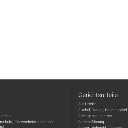
Gerichtsurteile
Alle Urteile
Alkohol, Drogen, Rauschmittel
suchen
Arbeitgeber, -nehmer
hrschule, Führerscheinklassen und
Betriebsführung
ruf
Betrug, Diebstahl, Einbruch