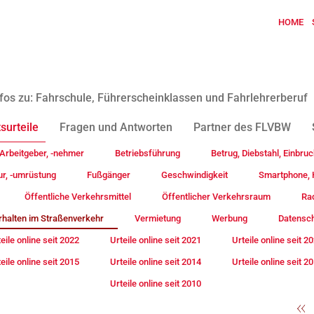
HOME
fos zu: Fahrschule, Führerscheinklassen und Fahrlehrerberuf
surteile
Fragen und Antworten
Partner des FLVBW
Arbeitgeber, -nehmer
Betriebsführung
Betrug, Diebstahl, Einbruc
ur, -umrüstung
Fußgänger
Geschwindigkeit
Smartphone, H
Öffentliche Verkehrsmittel
Öffentlicher Verkehrsraum
Rad
rhalten im Straßenverkehr
Vermietung
Werbung
Datensc
eile online seit 2022
Urteile online seit 2021
Urteile online seit 2
eile online seit 2015
Urteile online seit 2014
Urteile online seit 2
Urteile online seit 2010