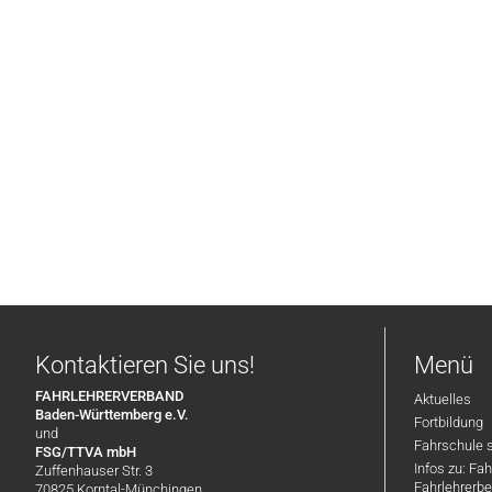
Kontaktieren Sie uns!
Menü
FAHRLEHRERVERBAND
Aktuelles
Baden-Württemberg e.V.
Fortbildung
und
Fahrschule 
FSG/TTVA mbH
Infos zu: Fa
Zuffenhauser Str. 3
Fahrlehrerbe
70825 Korntal-Münchingen