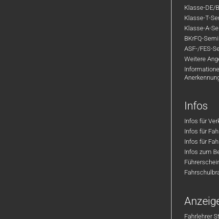
Klasse-DE/B
Klasse-T-Sem
Klasse-A-Sem
BKrFQ-Semi
ASF-/FES-Se
Weitere Ange
Informatione
Anerkennun
Infos
Infos für Ve
Infos für Fa
Infos für Fah
Infos zum Be
Führerschei
Fahrschulbr
Anzeig
Fahrlehrer S