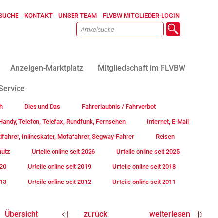
SUCHE
KONTAKT
UNSER TEAM
FLVBW MITGLIEDER-LOGIN
Anzeigen-Marktplatz
Mitgliedschaft im FLVBW
Service
h
Dies und Das
Fahrerlaubnis / Fahrverbot
andy, Telefon, Telefax, Rundfunk, Fernsehen
Internet, E-Mail
fahrer, Inlineskater, Mofafahrer, Segway-Fahrer
Reisen
hutz
Urteile online seit 2026
Urteile online seit 2025
020
Urteile online seit 2019
Urteile online seit 2018
013
Urteile online seit 2012
Urteile online seit 2011
Übersicht
zurück
weiterlesen