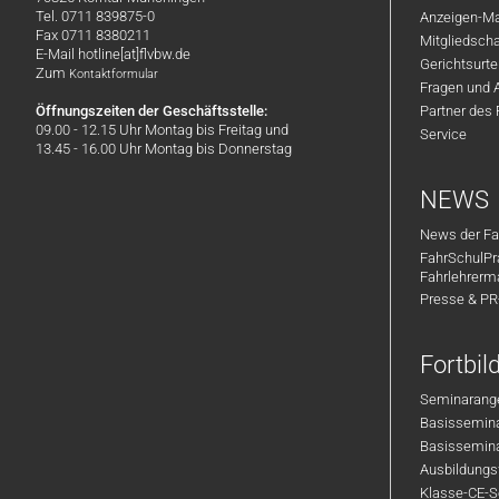
Tel. 0711 839875-0
Anzeigen-Ma
Fax 0711 8380211
Mitgliedsch
E-Mail hotline[at]flvbw.de
Gerichtsurte
Zum
Kontaktformular
Fragen und 
Öffnungszeiten der Geschäftsstelle:
Partner des
09.00 - 12.15 Uhr Montag bis Freitag und
Service
13.45 - 16.00 Uhr Montag bis Donnerstag
NEWS
News der Fa
FahrSchulPr
Fahrlehrerm
Presse & P
Fortbi
Seminarange
Basisseminar
Basisseminar
Ausbildungsf
Klasse-CE-Se