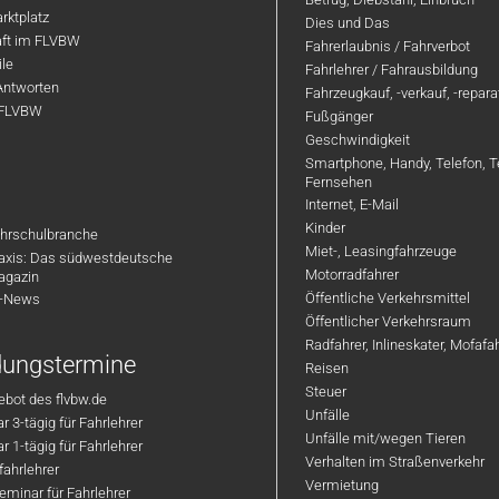
rktplatz
Dies und Das
aft im FLVBW
Fahrerlaubnis / Fahrverbot
ile
Fahrlehrer / Fahrausbildung
Antworten
Fahrzeugkauf, -verkauf, -repar
 FLVBW
Fußgänger
Geschwindigkeit
Smartphone, Handy, Telefon, T
Fernsehen
Internet, E-Mail
Kinder
hrschulbranche
Miet-, Leasingfahrzeuge
axis: Das südwestdeutsche
Motorradfahrer
agazin
Öffentliche Verkehrsmittel
R-News
Öffentlicher Verkehrsraum
Radfahrer, Inlineskater, Mofaf
ldungstermine
Reisen
Steuer
bot des flvbw.de
Unfälle
 3-tägig für Fahrlehrer
Unfälle mit/wegen Tieren
 1-tägig für Fahrlehrer
Verhalten im Straßenverkehr
ahrlehrer
Vermietung
minar für Fahrlehrer