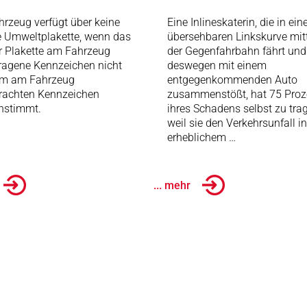
hrzeug verfügt über keine
Eine Inlineskaterin, die in ein
e Umweltplakette, wenn das
übersehbaren Linkskurve mitt
r Plakette am Fahrzeug
der Gegenfahrbahn fährt und
ragene Kennzeichen nicht
deswegen mit einem
em am Fahrzeug
entgegenkommenden Auto
rachten Kennzeichen
zusammenstößt, hat 75 Proz
nstimmt.
ihres Schadens selbst zu tra
weil sie den Verkehrsunfall in
erheblichem …
... mehr