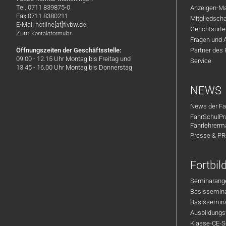
Tel. 0711 839875-0
Anzeigen-Ma
Fax 0711 8380211
Mitgliedsch
E-Mail hotline[at]flvbw.de
Gerichtsurte
Zum
Kontaktformular
Fragen und 
Öffnungszeiten der Geschäftsstelle:
Partner des
09.00 - 12.15 Uhr Montag bis Freitag und
Service
13.45 - 16.00 Uhr Montag bis Donnerstag
NEWS
News der Fa
FahrSchulPr
Fahrlehrerm
Presse & P
Fortbi
Seminarange
Basisseminar
Basisseminar
Ausbildungsf
Klasse-CE-Se