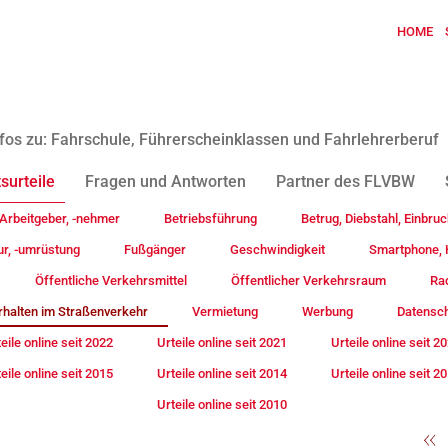
HOME
fos zu: Fahrschule, Führerscheinklassen und Fahrlehrerberuf
surteile
Fragen und Antworten
Partner des FLVBW
Arbeitgeber, -nehmer
Betriebsführung
Betrug, Diebstahl, Einbruc
ur, -umrüstung
Fußgänger
Geschwindigkeit
Smartphone, H
Öffentliche Verkehrsmittel
Öffentlicher Verkehrsraum
Rad
rhalten im Straßenverkehr
Vermietung
Werbung
Datensc
eile online seit 2022
Urteile online seit 2021
Urteile online seit 2
eile online seit 2015
Urteile online seit 2014
Urteile online seit 2
Urteile online seit 2010