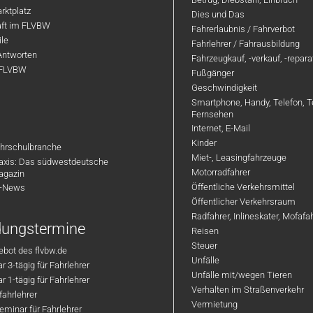
rktplatz
Dies und Das
aft im FLVBW
Fahrerlaubnis / Fahrverbot
ile
Fahrlehrer / Fahrausbildung
Antworten
Fahrzeugkauf, -verkauf, -repar
 FLVBW
Fußgänger
Geschwindigkeit
Smartphone, Handy, Telefon, T
Fernsehen
Internet, E-Mail
Kinder
hrschulbranche
Miet-, Leasingfahrzeuge
axis: Das südwestdeutsche
Motorradfahrer
agazin
Öffentliche Verkehrsmittel
R-News
Öffentlicher Verkehrsraum
Radfahrer, Inlineskater, Mofaf
ldungstermine
Reisen
Steuer
bot des flvbw.de
Unfälle
 3-tägig für Fahrlehrer
Unfälle mit/wegen Tieren
 1-tägig für Fahrlehrer
Verhalten im Straßenverkehr
ahrlehrer
Vermietung
minar für Fahrlehrer