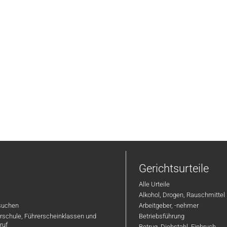
Gerichtsurteile
Alle Urteile
Alkohol, Drogen, Rauschmittel
suchen
Arbeitgeber, -nehmer
hrschule, Führerscheinklassen und
Betriebsführung
ruf
Betrug, Diebstahl, Einbruch