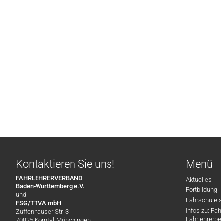
Kontaktieren Sie uns!
Menü
FAHRLEHRERVERBAND
Aktuelles
Baden-Württemberg e.V.
Fortbildung
und
Fahrschule 
FSG/TTVA mbH
Infos zu: Fa
Zuffenhauser Str. 3
Fahrlehrerbe
70825 Korntal-Münchingen