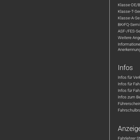
Klasse-DE/B
Klasse-T-Sem
Klasse-A-Sem
BKrFQ-Semi
ASF-/FES-Se
Weitere Ange
Informatione
Anerkennun
Infos
Infos für Ve
Infos für Fa
Infos für Fah
Infos zum Be
Führerschei
Fahrschulbr
Anzeig
Fahrlehrer S