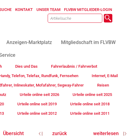
SUCHE
KONTAKT
UNSER TEAM
FLVBW MITGLIEDER-LOGIN
Anzeigen-Marktplatz
Mitgliedschaft im FLVBW
Service
h
Dies und Das
Fahrerlaubnis / Fahrverbot
andy, Telefon, Telefax, Rundfunk, Fernsehen
Internet, E-Mail
fahrer, Inlineskater, Mofafahrer, Segway-Fahrer
Reisen
hutz
Urteile online seit 2026
Urteile online seit 2025
020
Urteile online seit 2019
Urteile online seit 2018
013
Urteile online seit 2012
Urteile online seit 2011
Übersicht
zurück
weiterlesen