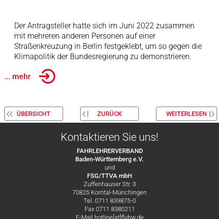
Der Antragsteller hatte sich im Juni 2022 zusammen
mit mehreren anderen Personen auf einer
Straßenkreuzung in Berlin festgeklebt, um so gegen die
Klimapolitik der Bundesregierung zu demonstrieren.
... mehr
ÜBERSICHT
ZURÜCK
WEITERLESEN
Kontaktieren Sie uns!
FAHRLEHRERVERBAND
Baden-Württemberg e.V.
und
FSG/TTVA mbH
Zuffenhauser Str. 3
70825 Korntal-Münchingen
Tel. 0711 839875-0
Fax 0711 8380211
E-Mail hotline[at]flvbw.de