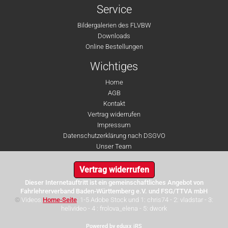
Service
Bildergalerien des FLVBW
Downloads
Online Bestellungen
Wichtiges
Home
AGB
Kontakt
Vertrag widerrufen
Impressum
Datenschutzerklärung nach DSGVO
Unser Team
Vertrag widerrufen
Dieser Internetauftritt ist ein gemeinschaftliches Angebot von
Fahrlehrerverband Baden-Württemberg e.V. und FSG/TTVA mbH
©
Videos
Home-Seite
: 1-5 Adobe Stock und 1: chris74 - 2: vladstar - 3:
helivideo - 4 : frolova_elena - 5: dwork
Powered by eduxx iRS