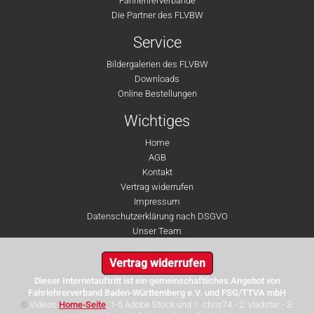
Fahrlehrerverbände
Die Partner des FLVBW
Service
Bildergalerien des FLVBW
Downloads
Online Bestellungen
Wichtiges
Home
AGB
Kontakt
Vertrag widerrufen
Impressum
Datenschutzerklärung nach DSGVO
Unser Team
Vertrag widerrufen
Dieser Internetauftritt ist ein gemeinschaftliches Angebot von
Fahrlehrerverband Baden-Württemberg e.V. und FSG/TTVA mbH
©
Videos
Home-Seite
: 1-5 Adobe Stock und 1: chris74 - 2: vladstar - 3: