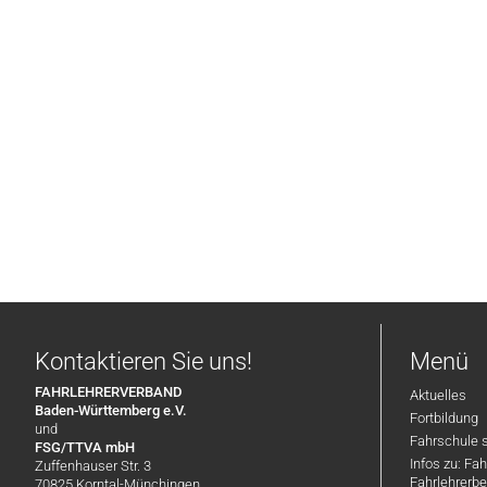
Kontaktieren Sie uns!
Menü
FAHRLEHRERVERBAND
Aktuelles
Baden-Württemberg e.V.
Fortbildung
und
Fahrschule 
FSG/TTVA mbH
Infos zu: Fa
Zuffenhauser Str. 3
Fahrlehrerbe
70825 Korntal-Münchingen