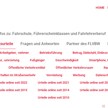
HOME
fos zu: Fahrschule, Führerscheinklassen und Fahrlehrerberuf
surteile
Fragen und Antworten
Partner des FLVBW
Arbeitgeber, -nehmer
Betriebsführung
Betrug, Diebstahl, Einbruc
ur, -umrüstung
Fußgänger
Geschwindigkeit
Smartphone, H
Öffentliche Verkehrsmittel
Öffentlicher Verkehrsraum
Rad
rhalten im Straßenverkehr
Vermietung
Werbung
Datensc
eile online seit 2022
Urteile online seit 2021
Urteile online seit 2
eile online seit 2015
Urteile online seit 2014
Urteile online seit 2
Urteile online seit 2010