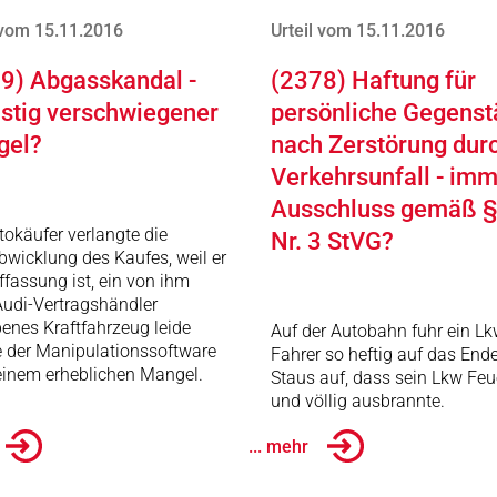
 vom 15.11.2016
Urteil vom 15.11.2016
9) Abgasskandal -
(2378) Haftung für
istig verschwiegener
persönliche Gegens
gel?
nach Zerstörung dur
Verkehrsunfall - im
Ausschluss gemäß §
tokäufer verlangte die
Nr. 3 StVG?
wicklung des Kaufes, weil er
ffassung ist, ein von ihm
udi-Vertragshändler
enes Kraftfahrzeug leide
Auf der Autobahn fuhr ein Lk
e der Manipulationssoftware
Fahrer so heftig auf das End
einem erheblichen Mangel.
Staus auf, dass sein Lkw Feu
und völlig ausbrannte.
... mehr