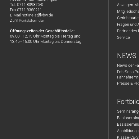
Tel. 0711 839875-0
Anzeigen-Ma
Fax 0711 8380211
Mitgliedsch
E-Mail hotline[at]flvbw.de
Gerichtsurte
Zum
Kontaktformular
Fragen und 
Öffnungszeiten der Geschäftsstelle:
Partner des
09.00 - 12.15 Uhr Montag bis Freitag und
Service
13.45 - 16.00 Uhr Montag bis Donnerstag
NEWS
News der Fa
FahrSchulPr
Fahrlehrerm
Presse & P
Fortbi
Seminarange
Basisseminar
Basisseminar
Ausbildungsf
Klasse-CE-Se