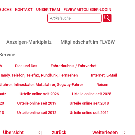
SUCHE
KONTAKT
UNSER TEAM
FLVBW MITGLIEDER-LOGIN
Anzeigen-Marktplatz
Mitgliedschaft im FLVBW
Service
h
Dies und Das
Fahrerlaubnis / Fahrverbot
andy, Telefon, Telefax, Rundfunk, Fernsehen
Internet, E-Mail
fahrer, Inlineskater, Mofafahrer, Segway-Fahrer
Reisen
hutz
Urteile online seit 2026
Urteile online seit 2025
020
Urteile online seit 2019
Urteile online seit 2018
013
Urteile online seit 2012
Urteile online seit 2011
Übersicht
zurück
weiterlesen