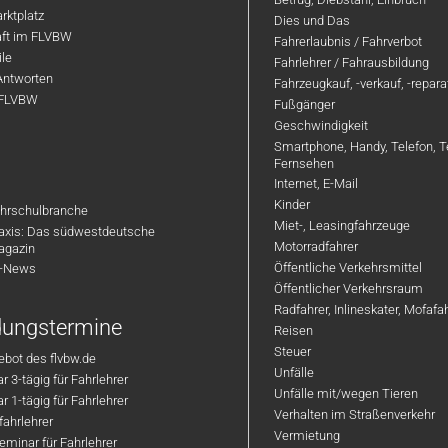
rktplatz
Dies und Das
aft im FLVBW
Fahrerlaubnis / Fahrverbot
ile
Fahrlehrer / Fahrausbildung
Antworten
Fahrzeugkauf, -verkauf, -repar
 FLVBW
Fußgänger
Geschwindigkeit
Smartphone, Handy, Telefon, T
Fernsehen
Internet, E-Mail
Kinder
hrschulbranche
Miet-, Leasingfahrzeuge
axis: Das südwestdeutsche
Motorradfahrer
agazin
Öffentliche Verkehrsmittel
R-News
Öffentlicher Verkehrsraum
Radfahrer, Inlineskater, Mofaf
ldungstermine
Reisen
Steuer
bot des flvbw.de
Unfälle
 3-tägig für Fahrlehrer
Unfälle mit/wegen Tieren
 1-tägig für Fahrlehrer
Verhalten im Straßenverkehr
ahrlehrer
Vermietung
minar für Fahrlehrer