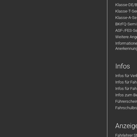
Klasse-DE/B
Klasse-T-Sem
Klasse-A-Sem
BKrFQ-Semi
ASF-/FES-Se
Weitere Ange
Informatione
Anerkennun
Infos
Infos für Ve
Infos für Fa
Infos für Fah
Infos zum Be
Führerschei
Fahrschulbr
Anzeig
Fahrlehrer S