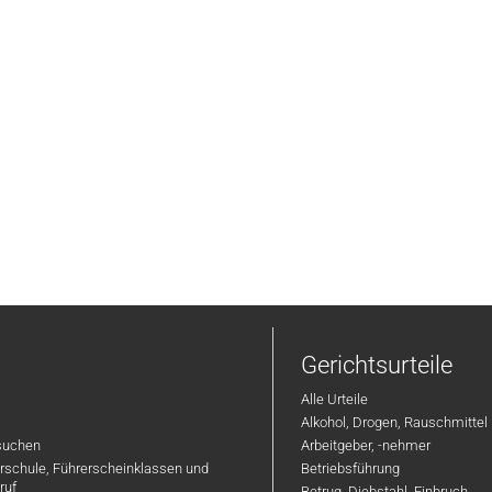
Gerichtsurteile
Alle Urteile
Alkohol, Drogen, Rauschmittel
suchen
Arbeitgeber, -nehmer
hrschule, Führerscheinklassen und
Betriebsführung
ruf
Betrug, Diebstahl, Einbruch