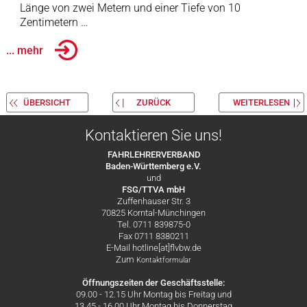
Länge von zwei Metern und einer Tiefe von 10
Zentimetern …
... mehr
ÜBERSICHT
ZURÜCK
WEITERLESEN
Kontaktieren Sie uns!
FAHRLEHRERVERBAND
Baden-Württemberg e.V.
und
FSG/TTVA mbH
Zuffenhauser Str. 3
70825 Korntal-Münchingen
Tel. 0711 839875-0
Fax 0711 8380211
E-Mail hotline[at]flvbw.de
Zum
Kontaktformular
Öffnungszeiten der Geschäftsstelle:
09.00 - 12.15 Uhr Montag bis Freitag und
13.45 - 16.00 Uhr Montag bis Donnerstag