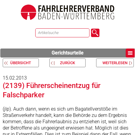
Gerichtsurteile
ÜBERSICHT
ZURÜCK
WEITERLESEN
15.02.2013
(2139) Führerscheinentzug für
Falschparker
(jlp). Auch dann, wenn es sich um Bagatellverstöße im
Straßenverkehr handelt, kann die Behörde zu dem Ergebnis
kommen, dass die Fahrerlaubnis zu entziehen ist, weil sich
der Betroffene als ungeeignet erwiesen hat. Möglich ist dies
nur in Extremfällen. Dies ist zum Beispiel dann der Fall, wenn