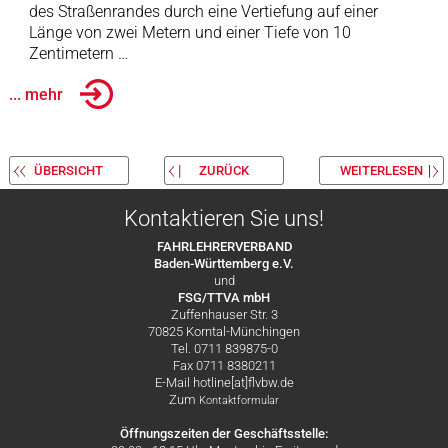
des Straßenrandes durch eine Vertiefung auf einer
Länge von zwei Metern und einer Tiefe von 10
Zentimetern …
... mehr
ÜBERSICHT
ZURÜCK
WEITERLESEN
Kontaktieren Sie uns!
FAHRLEHRERVERBAND
Baden-Württemberg e.V.
und
FSG/TTVA mbH
Zuffenhauser Str. 3
70825 Korntal-Münchingen
Tel. 0711 839875-0
Fax 0711 8380211
E-Mail hotline[at]flvbw.de
Zum
Kontaktformular
Öffnungszeiten der Geschäftsstelle: