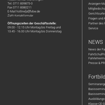
Tel. 0711 839875-0
Anzeigen-Ma
Fax 0711 8380211
Mitgliedsch
E-Mail hotline[at]flvbw.de
Gerichtsurte
Zum
Kontaktformular
Fragen und 
Öffnungszeiten der Geschäftsstelle:
Partner des
09.00 - 12.15 Uhr Montag bis Freitag und
Service
13.45 - 16.00 Uhr Montag bis Donnerstag
NEWS
News der Fa
FahrSchulPr
Fahrlehrerm
Presse & P
Fortbi
Seminarange
Basisseminar
Basisseminar
Ausbildungsf
Klasse-CE-Se