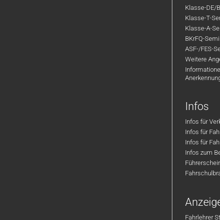
Klasse-DE/B
Klasse-T-Sem
Klasse-A-Sem
BKrFQ-Semi
ASF-/FES-Se
Weitere Ange
Informatione
Anerkennun
Infos
Infos für Ve
Infos für Fa
Infos für Fah
Infos zum Be
Führerschei
Fahrschulbr
Anzeig
Fahrlehrer S