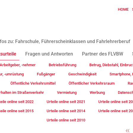
HOME
fos zu: Fahrschule, Führerscheinklassen und Fahrlehrerberuf
surteile
Fragen und Antworten
Partner des FLVBW
Arbeitgeber, -nehmer
Betriebsführung
Betrug, Diebstahl, Einbruc
ur, -umrüstung
Fußgänger
Geschwindigkeit
Smartphone, H
Öffentliche Verkehrsmittel
Öffentlicher Verkehrsraum
Rad
rhalten im Straßenverkehr
Vermietung
Werbung
Datensc
eile online seit 2022
Urteile online seit 2021
Urteile online seit 2
eile online seit 2015
Urteile online seit 2014
Urteile online seit 2
Urteile online seit 2010