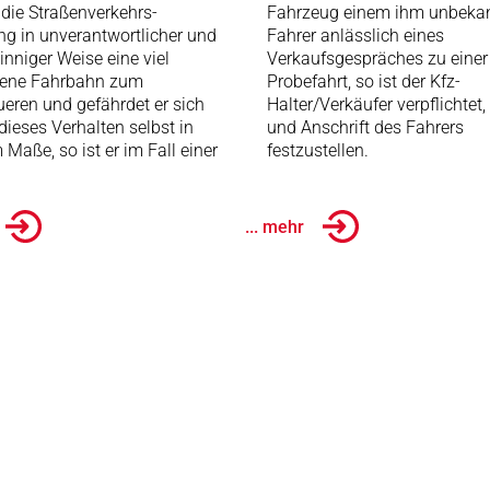
die Straßenverkehrs-
Fahrzeug einem ihm unbeka
g in unverantwortlicher und
Fahrer anlässlich eines
sinniger Weise eine viel
Verkaufsgespräches zu einer
rene Fahrbahn zum
Probefahrt, so ist der Kfz-
eren und gefährdet er sich
Halter/Verkäufer verpflichtet
dieses Verhalten selbst in
und Anschrift des Fahrers
Maße, so ist er im Fall einer
festzustellen.
... mehr