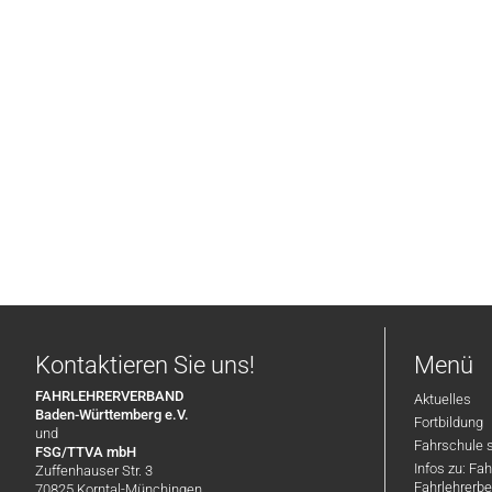
Kontaktieren Sie uns!
Menü
FAHRLEHRERVERBAND
Aktuelles
Baden-Württemberg e.V.
Fortbildung
und
Fahrschule 
FSG/TTVA mbH
Infos zu: Fa
Zuffenhauser Str. 3
Fahrlehrerbe
70825 Korntal-Münchingen