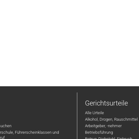
Gerichtsurteile
Alle Urteile
Alkohol, Drogen, Rauschmittel
suchen
Arbeitgeber, -nehmer
hrschule, Führerscheinklassen und
Betriebsführung
ruf
Betrug, Diebstahl, Einbruch