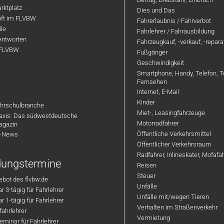
rktplatz
Dies und Das
aft im FLVBW
Fahrerlaubnis / Fahrverbot
ile
Fahrlehrer / Fahrausbildung
Antworten
Fahrzeugkauf, -verkauf, -repar
 FLVBW
Fußgänger
Geschwindigkeit
Smartphone, Handy, Telefon, T
Fernsehen
Internet, E-Mail
Kinder
hrschulbranche
Miet-, Leasingfahrzeuge
axis: Das südwestdeutsche
Motorradfahrer
agazin
Öffentliche Verkehrsmittel
R-News
Öffentlicher Verkehrsraum
Radfahrer, Inlineskater, Mofaf
ldungstermine
Reisen
Steuer
bot des flvbw.de
Unfälle
 3-tägig für Fahrlehrer
Unfälle mit/wegen Tieren
 1-tägig für Fahrlehrer
Verhalten im Straßenverkehr
ahrlehrer
Vermietung
minar für Fahrlehrer