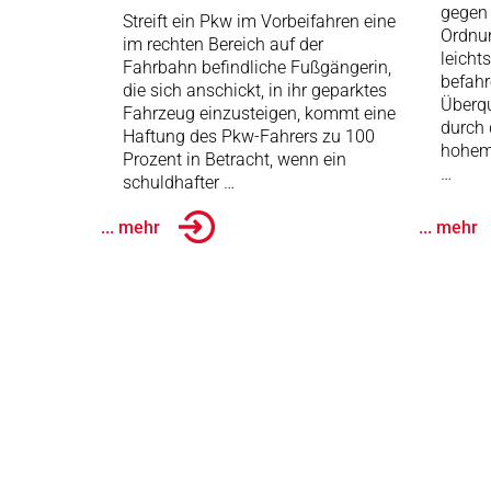
gegen 
Streift ein Pkw im Vorbeifahren eine
Ordnun
im rechten Bereich auf der
leicht
Fahrbahn befindliche Fußgängerin,
befah
die sich anschickt, in ihr geparktes
Überqu
Fahrzeug einzusteigen, kommt eine
durch 
Haftung des Pkw-Fahrers zu 100
hohem 
Prozent in Betracht, wenn ein
…
schuldhafter …
... mehr
... mehr