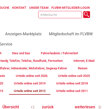
SUCHE
KONTAKT
UNSER TEAM
FLVBW MITGLIEDER-LOGIN
Anzeigen-Marktplatz
Mitgliedschaft im FLVBW
Service
h
Dies und Das
Fahrerlaubnis / Fahrverbot
andy, Telefon, Telefax, Rundfunk, Fernsehen
Internet, E-Mail
fahrer, Inlineskater, Mofafahrer, Segway-Fahrer
Reisen
hutz
Urteile online seit 2026
Urteile online seit 2025
020
Urteile online seit 2019
Urteile online seit 2018
013
Urteile online seit 2012
Urteile online seit 2011
Übersicht
zurück
weiterlesen