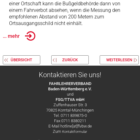
einer Ortschaft kann die Bußgeldbehörde dann von
einem Fahrverbot absehen, wenn die Messung den
empfohlenen Abstand von 200 Metern zum
Ortsausgangsschild nicht einhält.
... mehr
ÜBERSICHT
ZURÜCK
WEITERLESEN
Kontaktieren Sie uns!
FAHRLEHRERVERBAND
Baden-Württemberg e.V.
und
FSG/TTVA mbH
Zuffenhauser Str. 3
70825 Korntal-Münchingen
Tel. 0711 839875-0
Fax 0711 8380211
E-Mail hotline[at]flvbw.de
Zum
Kontaktformular