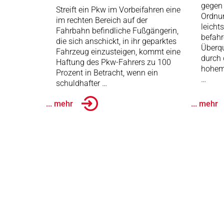
gegen 
Streift ein Pkw im Vorbeifahren eine
Ordnun
im rechten Bereich auf der
leicht
Fahrbahn befindliche Fußgängerin,
befah
die sich anschickt, in ihr geparktes
Überqu
Fahrzeug einzusteigen, kommt eine
durch 
Haftung des Pkw-Fahrers zu 100
hohem 
Prozent in Betracht, wenn ein
…
schuldhafter …
... mehr
... mehr