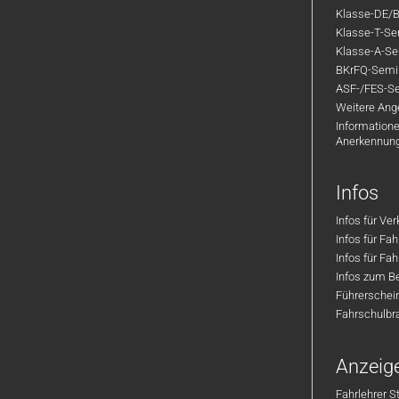
Klasse-DE/B
Klasse-T-Sem
Klasse-A-Sem
BKrFQ-Semi
ASF-/FES-Se
Weitere Ange
Informatione
Anerkennun
Infos
Infos für Ve
Infos für Fa
Infos für Fah
Infos zum Be
Führerschei
Fahrschulbr
Anzeig
Fahrlehrer S