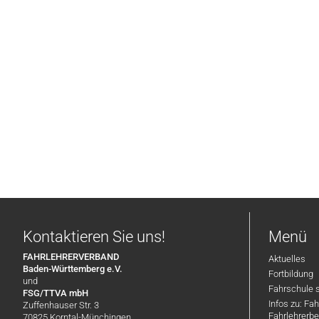
Kontaktieren Sie uns!
Menü
FAHRLEHRERVERBAND
Aktuelles
Baden-Württemberg e.V.
Fortbildung
und
Fahrschule 
FSG/TTVA mbH
Infos zu: Fa
Zuffenhauser Str. 3
Fahrlehrerbe
70825 Korntal-Münchingen