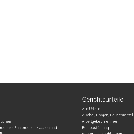
Gerichtsurteile
Alle Urteile
Alkohol, Drogen, Rauschmittel
suchen
Arbeitgeber, -nehmer
hrschule, Führerscheinklassen und
Betriebsführung
ruf
Betrug, Diebstahl, Einbruch