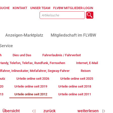
SUCHE
KONTAKT
UNSER TEAM
FLVBW MITGLIEDER-LOGIN
Anzeigen-Marktplatz
Mitgliedschaft im FLVBW
Service
h
Dies und Das
Fahrerlaubnis / Fahrverbot
andy, Telefon, Telefax, Rundfunk, Fernsehen
Internet, E-Mail
fahrer, Inlineskater, Mofafahrer, Segway-Fahrer
Reisen
hutz
Urteile online seit 2026
Urteile online seit 2025
020
Urteile online seit 2019
Urteile online seit 2018
013
Urteile online seit 2012
Urteile online seit 2011
Übersicht
zurück
weiterlesen