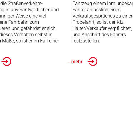
die Straßenverkehrs-
Fahrzeug einem ihm unbeka
g in unverantwortlicher und
Fahrer anlässlich eines
sinniger Weise eine viel
Verkaufsgespräches zu einer
rene Fahrbahn zum
Probefahrt, so ist der Kfz-
eren und gefährdet er sich
Halter/Verkäufer verpflichtet
dieses Verhalten selbst in
und Anschrift des Fahrers
Maße, so ist er im Fall einer
festzustellen.
... mehr