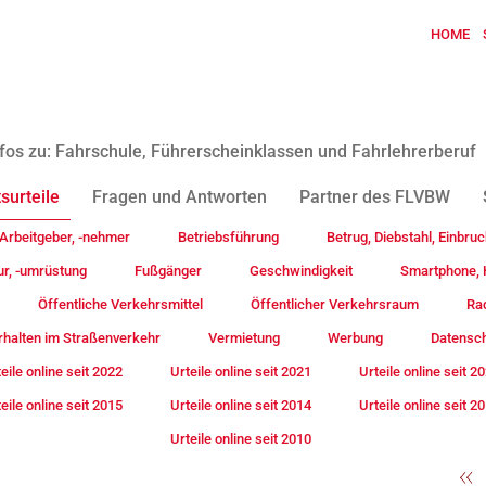
HOME
fos zu: Fahrschule, Führerscheinklassen und Fahrlehrerberuf
surteile
Fragen und Antworten
Partner des FLVBW
Arbeitgeber, -nehmer
Betriebsführung
Betrug, Diebstahl, Einbruc
ur, -umrüstung
Fußgänger
Geschwindigkeit
Smartphone, H
Öffentliche Verkehrsmittel
Öffentlicher Verkehrsraum
Rad
rhalten im Straßenverkehr
Vermietung
Werbung
Datensc
eile online seit 2022
Urteile online seit 2021
Urteile online seit 2
eile online seit 2015
Urteile online seit 2014
Urteile online seit 2
Urteile online seit 2010