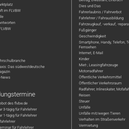
rktplatz
Dies und Das
aft im FLVBW
Fahrerlaubnis / Fahrverbot
ile
Fahrlehrer / Fahrausbildung
Antworten
Fahrzeugkauf, -verkauf, -repar
 FLVBW
Fußgänger
Geschwindigkeit
Smartphone, Handy, Telefon, T
Fernsehen
Internet, E-Mail
Kinder
hrschulbranche
Miet-, Leasingfahrzeuge
axis: Das südwestdeutsche
Motorradfahrer
agazin
Öffentliche Verkehrsmittel
R-News
Öffentlicher Verkehrsraum
Radfahrer, Inlineskater, Mofaf
ldungstermine
Reisen
Steuer
bot des flvbw.de
Unfälle
 3-tägig für Fahrlehrer
Unfälle mit/wegen Tieren
 1-tägig für Fahrlehrer
Verhalten im Straßenverkehr
ahrlehrer
Vermietung
minar für Fahrlehrer