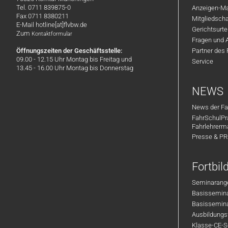
Tel. 0711 839875-0
Anzeigen-Ma
Fax 0711 8380211
Mitgliedsch
E-Mail hotline[at]flvbw.de
Gerichtsurte
Zum
Kontaktformular
Fragen und 
Öffnungszeiten der Geschäftsstelle:
Partner des
09.00 - 12.15 Uhr Montag bis Freitag und
Service
13.45 - 16.00 Uhr Montag bis Donnerstag
NEWS
News der Fa
FahrSchulPr
Fahrlehrerm
Presse & P
Fortbi
Seminarange
Basisseminar
Basisseminar
Ausbildungsf
Klasse-CE-Se