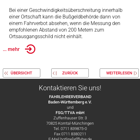
Bei einer Geschwindigkeitsüberschreitung innerhalb
einer Ortschaft kann die Bußgeldbehörde dann von
einem Fahrverbot absehen, wenn die Messung den
empfohlenen Abstand von 200 Metern zum
Ortsausgangsschild nicht einhält.
... mehr
ÜBERSICHT
ZURÜCK
WEITERLESEN
Kontaktieren Sie uns!
FAHRLEHRERVERBAND
Baden-Württemberg e.V.
und
FSG/TTVA mbH
Zuffenhauser Str. 3
70825 Korntal-Münchingen
Tel. 0711 839875-0
Fax 0711 8380211
E-Mail hotline[at]flvbw.de