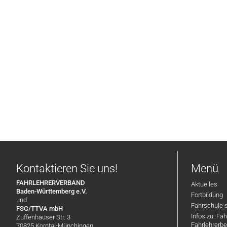
Kontaktieren Sie uns!
Menü
FAHRLEHRERVERBAND
Aktuelles
Baden-Württemberg e.V.
Fortbildung
und
Fahrschule 
FSG/TTVA mbH
Infos zu: Fa
Zuffenhauser Str. 3
Fahrlehrerbe
70825 Korntal-Münchingen