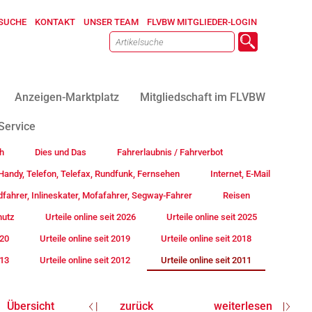
SUCHE
KONTAKT
UNSER TEAM
FLVBW MITGLIEDER-LOGIN
Anzeigen-Marktplatz
Mitgliedschaft im FLVBW
Service
h
Dies und Das
Fahrerlaubnis / Fahrverbot
andy, Telefon, Telefax, Rundfunk, Fernsehen
Internet, E-Mail
fahrer, Inlineskater, Mofafahrer, Segway-Fahrer
Reisen
hutz
Urteile online seit 2026
Urteile online seit 2025
020
Urteile online seit 2019
Urteile online seit 2018
013
Urteile online seit 2012
Urteile online seit 2011
Übersicht
zurück
weiterlesen