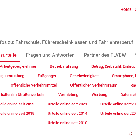
HOME
fos zu: Fahrschule, Führerscheinklassen und Fahrlehrerberuf
surteile
Fragen und Antworten
Partner des FLVBW
Arbeitgeber, -nehmer
Betriebsführung
Betrug, Diebstahl, Einbruc
ur, -umrüstung
Fußgänger
Geschwindigkeit
Smartphone, H
Öffentliche Verkehrsmittel
Öffentlicher Verkehrsraum
Rad
rhalten im Straßenverkehr
Vermietung
Werbung
Datensc
eile online seit 2022
Urteile online seit 2021
Urteile online seit 2
eile online seit 2015
Urteile online seit 2014
Urteile online seit 2
Urteile online seit 2010