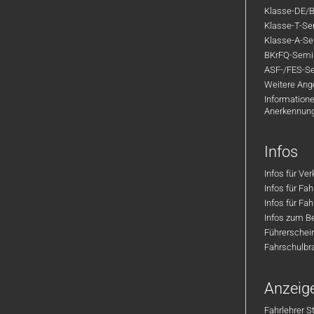
Klasse-DE/B
Klasse-T-Sem
Klasse-A-Sem
BKrFQ-Semi
ASF-/FES-Se
Weitere Ange
Informatione
Anerkennun
Infos
Infos für Ve
Infos für Fa
Infos für Fah
Infos zum Be
Führerschei
Fahrschulbr
Anzeig
Fahrlehrer S