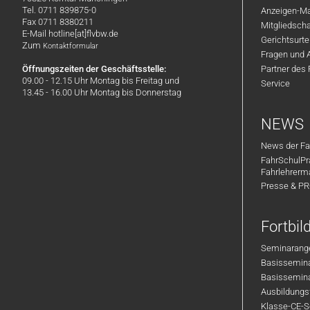
Tel. 0711 839875-0
Anzeigen-Ma
Fax 0711 8380211
Mitgliedsch
E-Mail hotline[at]flvbw.de
Gerichtsurte
Zum
Kontaktformular
Fragen und 
Öffnungszeiten der Geschäftsstelle:
Partner des
09.00 - 12.15 Uhr Montag bis Freitag und
Service
13.45 - 16.00 Uhr Montag bis Donnerstag
NEWS
News der Fa
FahrSchulPr
Fahrlehrerm
Presse & P
Fortbi
Seminarange
Basisseminar
Basisseminar
Ausbildungsf
Klasse-CE-Se