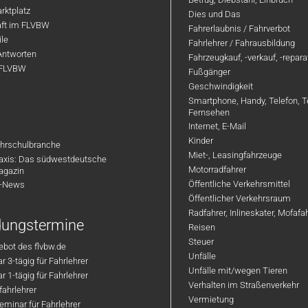
rktplatz
Dies und Das
aft im FLVBW
Fahrerlaubnis / Fahrverbot
ile
Fahrlehrer / Fahrausbildung
Antworten
Fahrzeugkauf, -verkauf, -repar
 FLVBW
Fußgänger
Geschwindigkeit
Smartphone, Handy, Telefon, T
Fernsehen
Internet, E-Mail
Kinder
hrschulbranche
Miet-, Leasingfahrzeuge
axis: Das südwestdeutsche
Motorradfahrer
agazin
Öffentliche Verkehrsmittel
R-News
Öffentlicher Verkehrsraum
Radfahrer, Inlineskater, Mofaf
ldungstermine
Reisen
Steuer
bot des flvbw.de
Unfälle
 3-tägig für Fahrlehrer
Unfälle mit/wegen Tieren
 1-tägig für Fahrlehrer
Verhalten im Straßenverkehr
ahrlehrer
Vermietung
minar für Fahrlehrer