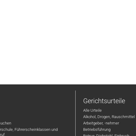
Gerichtsurteile
Alle Urteile
Alkohol, Drogen, Rauschmittel
suchen
Arbeitgeber, -nehmer
hrschule, Führerscheinklassen und
Betriebsführung
ruf
Betrug, Diebstahl, Einbruch