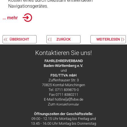
Kosten eines durch Diebstahl entwendeten
Navigationsgerätes.
... mehr
ÜBERSICHT
ZURÜCK
WEITERLESEN
Kontaktieren Sie uns!
FAHRLEHRERVERBAND
Baden-Württemberg e.V.
und
FSG/TTVA mbH
Zuffenhauser Str. 3
70825 Korntal-Münchingen
Tel. 0711 839875-0
Fax 0711 8380211
E-Mail hotline[at]flvbw.de
Zum
Kontaktformular
Öffnungszeiten der Geschäftsstelle:
09.00 - 12.15 Uhr Montag bis Freitag und
13.45 - 16.00 Uhr Montag bis Donnerstag