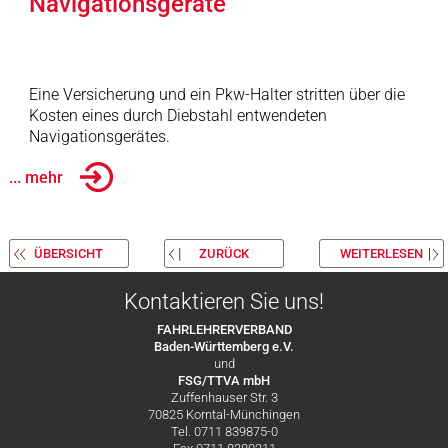
Navigationsgeräte
Eine Versicherung und ein Pkw-Halter stritten über die
Kosten eines durch Diebstahl entwendeten
Navigationsgerätes.
... mehr
ÜBERSICHT
ZURÜCK
WEITERLESEN
Kontaktieren Sie uns!
FAHRLEHRERVERBAND
Baden-Württemberg e.V.
und
FSG/TTVA mbH
Zuffenhauser Str. 3
70825 Korntal-Münchingen
Tel. 0711 839875-0