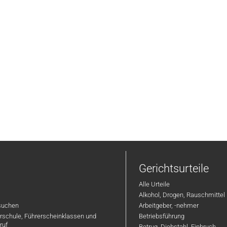
Gerichtsurteile
Alle Urteile
Alkohol, Drogen, Rauschmittel
suchen
Arbeitgeber, -nehmer
hrschule, Führerscheinklassen und
Betriebsführung
ruf
Betrug, Diebstahl, Einbruch