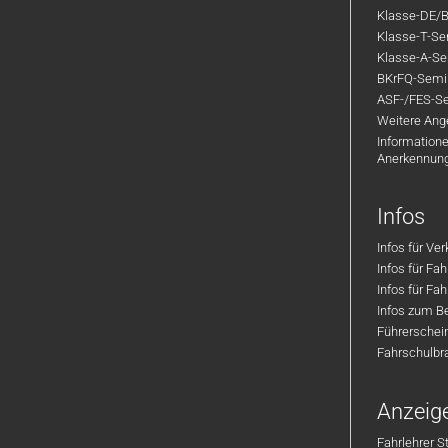
Klasse-DE/B
Klasse-T-Sem
Klasse-A-Sem
BKrFQ-Semi
ASF-/FES-Se
Weitere Ange
Informatione
Anerkennun
Infos
Infos für Ve
Infos für Fa
Infos für Fah
Infos zum Be
Führerschei
Fahrschulbr
Anzeig
Fahrlehrer S