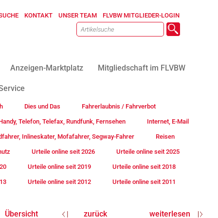
SUCHE
KONTAKT
UNSER TEAM
FLVBW MITGLIEDER-LOGIN
Anzeigen-Marktplatz
Mitgliedschaft im FLVBW
Service
h
Dies und Das
Fahrerlaubnis / Fahrverbot
andy, Telefon, Telefax, Rundfunk, Fernsehen
Internet, E-Mail
fahrer, Inlineskater, Mofafahrer, Segway-Fahrer
Reisen
hutz
Urteile online seit 2026
Urteile online seit 2025
020
Urteile online seit 2019
Urteile online seit 2018
013
Urteile online seit 2012
Urteile online seit 2011
Übersicht
zurück
weiterlesen