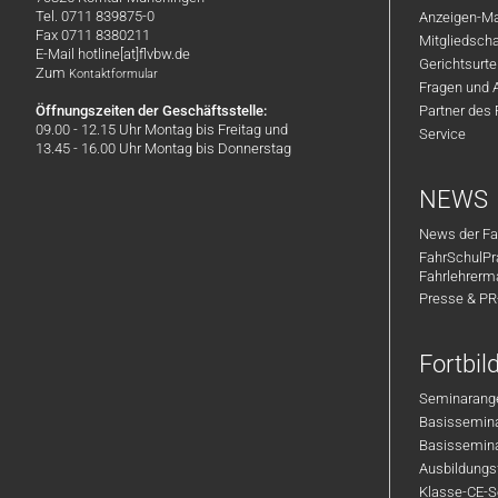
Tel. 0711 839875-0
Anzeigen-Ma
Fax 0711 8380211
Mitgliedsch
E-Mail hotline[at]flvbw.de
Gerichtsurte
Zum
Kontaktformular
Fragen und 
Öffnungszeiten der Geschäftsstelle:
Partner des
09.00 - 12.15 Uhr Montag bis Freitag und
Service
13.45 - 16.00 Uhr Montag bis Donnerstag
NEWS
News der Fa
FahrSchulPr
Fahrlehrerm
Presse & P
Fortbi
Seminarange
Basisseminar
Basisseminar
Ausbildungsf
Klasse-CE-Se