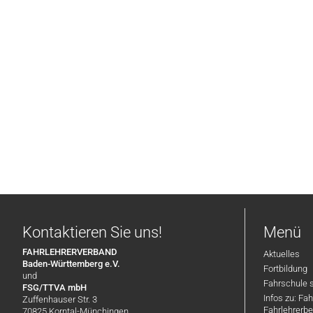
Kontaktieren Sie uns!
Menü
FAHRLEHRERVERBAND
Aktuelles
Baden-Württemberg e.V.
Fortbildung
und
Fahrschule 
FSG/TTVA mbH
Infos zu: Fa
Zuffenhauser Str. 3
Fahrlehrerbe
70825 Korntal-Münchingen