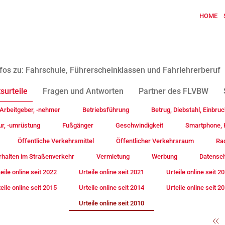
HOME
fos zu: Fahrschule, Führerscheinklassen und Fahrlehrerberuf
surteile
Fragen und Antworten
Partner des FLVBW
Arbeitgeber, -nehmer
Betriebsführung
Betrug, Diebstahl, Einbruc
ur, -umrüstung
Fußgänger
Geschwindigkeit
Smartphone, H
Öffentliche Verkehrsmittel
Öffentlicher Verkehrsraum
Rad
rhalten im Straßenverkehr
Vermietung
Werbung
Datensc
eile online seit 2022
Urteile online seit 2021
Urteile online seit 2
eile online seit 2015
Urteile online seit 2014
Urteile online seit 2
Urteile online seit 2010