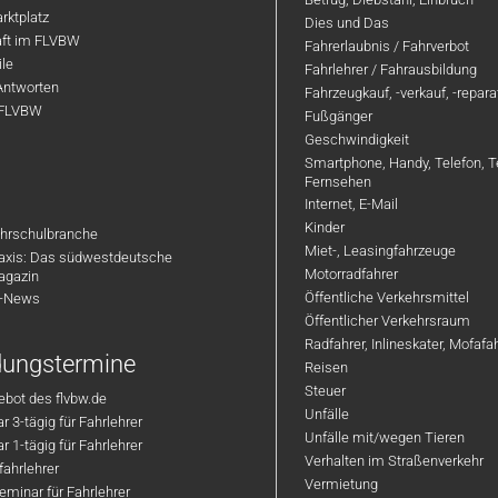
rktplatz
Dies und Das
aft im FLVBW
Fahrerlaubnis / Fahrverbot
ile
Fahrlehrer / Fahrausbildung
Antworten
Fahrzeugkauf, -verkauf, -repar
 FLVBW
Fußgänger
Geschwindigkeit
Smartphone, Handy, Telefon, T
Fernsehen
Internet, E-Mail
Kinder
hrschulbranche
Miet-, Leasingfahrzeuge
axis: Das südwestdeutsche
Motorradfahrer
agazin
Öffentliche Verkehrsmittel
R-News
Öffentlicher Verkehrsraum
Radfahrer, Inlineskater, Mofaf
ldungstermine
Reisen
Steuer
bot des flvbw.de
Unfälle
 3-tägig für Fahrlehrer
Unfälle mit/wegen Tieren
 1-tägig für Fahrlehrer
Verhalten im Straßenverkehr
ahrlehrer
Vermietung
minar für Fahrlehrer