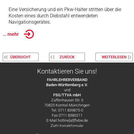
Eine Versicherung und ein Pkw-Halter stritten über die
Kosten eines durch Diebstahl entwendeten
Navigationsgerätes.
... mehr
ÜBERSICHT
ZURÜCK
WEITERLESEN
Kontaktieren Sie uns!
FAHRLEHRERVERBAND
Baden-Württemberg e.V.
und
FSG/TTVA mbH
Zuffenhauser Str. 3
70825 Korntal-Münchingen
Tel. 0711 839875-0
Fax 0711 8380211
E-Mail hotline[at]flvbw.de
Zum
Kontaktformular