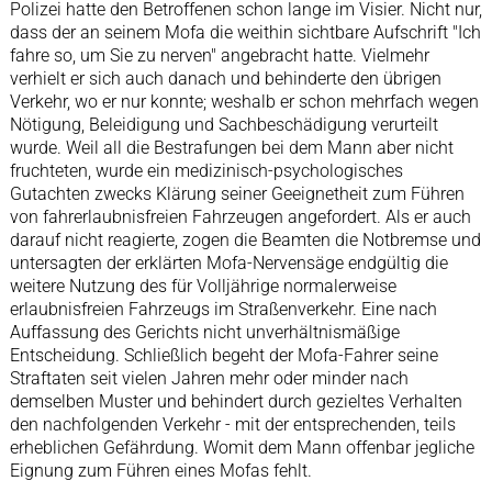
Polizei hatte den Betroffenen schon lange im Visier. Nicht nur,
dass der an seinem Mofa die weithin sichtbare Aufschrift "Ich
fahre so, um Sie zu nerven" angebracht hatte. Vielmehr
verhielt er sich auch danach und behinderte den übrigen
Verkehr, wo er nur konnte; weshalb er schon mehrfach wegen
Nötigung, Beleidigung und Sachbeschädigung verurteilt
wurde. Weil all die Bestrafungen bei dem Mann aber nicht
fruchteten, wurde ein medizinisch-psychologisches
Gutachten zwecks Klärung seiner Geeignetheit zum Führen
von fahrerlaubnisfreien Fahrzeugen angefordert. Als er auch
darauf nicht reagierte, zogen die Beamten die Notbremse und
untersagten der erklärten Mofa-Nervensäge endgültig die
weitere Nutzung des für Volljährige normalerweise
erlaubnisfreien Fahrzeugs im Straßenverkehr. Eine nach
Auffassung des Gerichts nicht unverhältnismäßige
Entscheidung. Schließlich begeht der Mofa-Fahrer seine
Straftaten seit vielen Jahren mehr oder minder nach
demselben Muster und behindert durch gezieltes Verhalten
den nachfolgenden Verkehr - mit der entsprechenden, teils
erheblichen Gefährdung. Womit dem Mann offenbar jegliche
Eignung zum Führen eines Mofas fehlt.