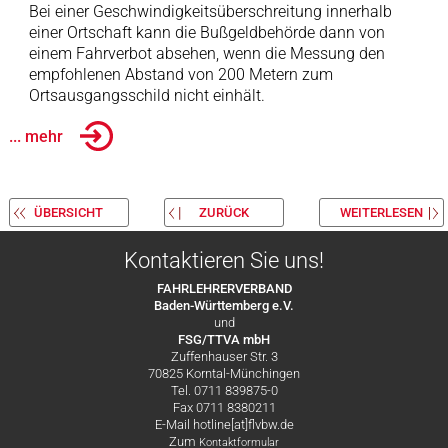
Bei einer Geschwindigkeitsüberschreitung innerhalb
einer Ortschaft kann die Bußgeldbehörde dann von
einem Fahrverbot absehen, wenn die Messung den
empfohlenen Abstand von 200 Metern zum
Ortsausgangsschild nicht einhält.
... mehr
ÜBERSICHT
ZURÜCK
WEITERLESEN
Kontaktieren Sie uns!
FAHRLEHRERVERBAND
Baden-Württemberg e.V.
und
FSG/TTVA mbH
Zuffenhauser Str. 3
70825 Korntal-Münchingen
Tel. 0711 839875-0
Fax 0711 8380211
E-Mail hotline[at]flvbw.de
Zum
Kontaktformular