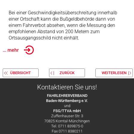
Bei einer Geschwindigkeitsüberschreitung innerhalb
einer Ortschaft kann die Bußgeldbehörde dann von
einem Fahrverbot absehen, wenn die Messung den
empfohlenen Abstand von 200 Metern zum
Ortsausgangsschild nicht einhält.
... mehr
ÜBERSICHT
ZURÜCK
WEITERLESEN
Kontaktieren Sie uns!
FAHRLEHRERVERBAND
Baden-Württemberg e.V.
und
FSG/TTVA mbH
Zuffenhauser Str. 3
70825 Korntal-Münchingen
Tel. 0711 839875-0
Fax 0711 8380211