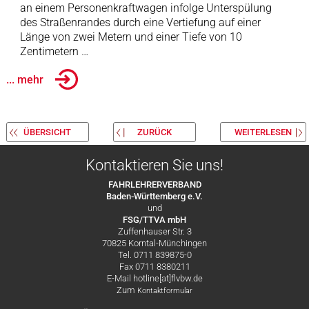
an einem Personenkraftwagen infolge Unterspülung
des Straßenrandes durch eine Vertiefung auf einer
Länge von zwei Metern und einer Tiefe von 10
Zentimetern …
... mehr
ÜBERSICHT
ZURÜCK
WEITERLESEN
Kontaktieren Sie uns!
FAHRLEHRERVERBAND
Baden-Württemberg e.V.
und
FSG/TTVA mbH
Zuffenhauser Str. 3
70825 Korntal-Münchingen
Tel. 0711 839875-0
Fax 0711 8380211
E-Mail hotline[at]flvbw.de
Zum
Kontaktformular