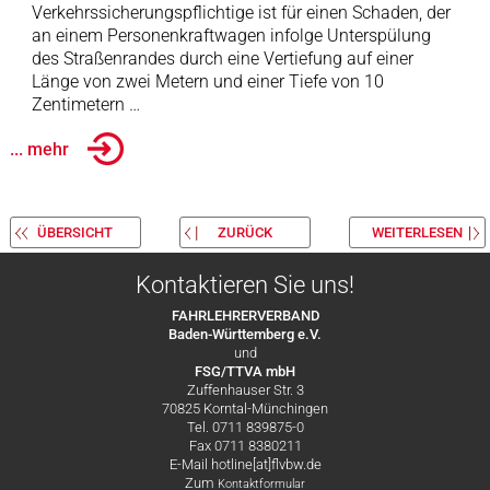
Verkehrssicherungspflichtige ist für einen Schaden, der
an einem Personenkraftwagen infolge Unterspülung
des Straßenrandes durch eine Vertiefung auf einer
Länge von zwei Metern und einer Tiefe von 10
Zentimetern …
... mehr
ÜBERSICHT
ZURÜCK
WEITERLESEN
Kontaktieren Sie uns!
FAHRLEHRERVERBAND
Baden-Württemberg e.V.
und
FSG/TTVA mbH
Zuffenhauser Str. 3
70825 Korntal-Münchingen
Tel. 0711 839875-0
Fax 0711 8380211
E-Mail hotline[at]flvbw.de
Zum
Kontaktformular