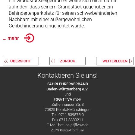
Ein Grundstückseigentümer wollte sich nicht damit
abfinden, dass seinem Grundstück gegenüber ein
Behindertenparkplatz für seinen schwerbehinderten
Nachbarn mit einer außergewöhnlichen
Gehbehinderung eingerichtet wurde.
... mehr
ÜBERSICHT
ZURÜCK
WEITERLESEN
Kontaktieren Sie uns!
FAHRLEHRERVERBAND
Baden-Württemberg e.V.
und
FSG/TTVA mbH
Zuffenhauser Str. 3
70825 Korntal-Münchingen
Tel. 0711 839875-0
Fax 0711 8380211
E-Mail hotline[at]flvbw.de
Zum
Kontaktformular