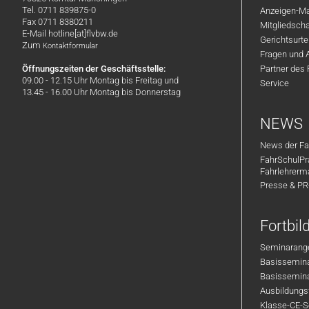
Tel. 0711 839875-0
Anzeigen-Ma
Fax 0711 8380211
Mitgliedsch
E-Mail hotline[at]flvbw.de
Gerichtsurte
Zum
Kontaktformular
Fragen und 
Öffnungszeiten der Geschäftsstelle:
Partner des
09.00 - 12.15 Uhr Montag bis Freitag und
Service
13.45 - 16.00 Uhr Montag bis Donnerstag
NEWS
News der Fa
FahrSchulPr
Fahrlehrerm
Presse & P
Fortbi
Seminarange
Basisseminar
Basisseminar
Ausbildungsf
Klasse-CE-Se