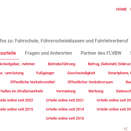
HOME
fos zu: Fahrschule, Führerscheinklassen und Fahrlehrerberuf
surteile
Fragen und Antworten
Partner des FLVBW
Arbeitgeber, -nehmer
Betriebsführung
Betrug, Diebstahl, Einbruc
ur, -umrüstung
Fußgänger
Geschwindigkeit
Smartphone, H
Öffentliche Verkehrsmittel
Öffentlicher Verkehrsraum
Rad
rhalten im Straßenverkehr
Vermietung
Werbung
Datensc
eile online seit 2022
Urteile online seit 2021
Urteile online seit 2
eile online seit 2015
Urteile online seit 2014
Urteile online seit 2
Urteile online seit 2010