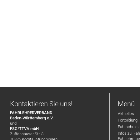
Kontaktieren Sie uns!
Menü
FAHRLEHRERVERBAND
Aktuelles
Baden-Württemberg e.V.
Fortbildung
und
Fahrschule 
FSG/TTVA mbH
Infos zu: Fa
Zuffenhauser Str. 3
Fahrlehrerbe
70825 Korntal-Münchingen