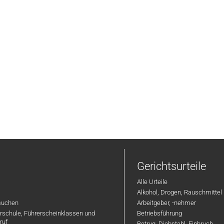
Gerichtsurteile
Alle Urteile
Alkohol, Drogen, Rauschmittel
suchen
Arbeitgeber, -nehmer
hrschule, Führerscheinklassen und
Betriebsführung
ruf
Betrug, Diebstahl, Einbruch