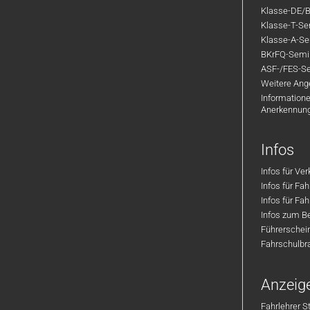
Klasse-DE/B
Klasse-T-Sem
Klasse-A-Sem
BKrFQ-Semi
ASF-/FES-Se
Weitere Ange
Informatione
Anerkennun
Infos
Infos für Ve
Infos für Fa
Infos für Fah
Infos zum Be
Führerschei
Fahrschulbr
Anzeig
Fahrlehrer S