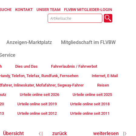
SUCHE
KONTAKT
UNSER TEAM
FLVBW MITGLIEDER-LOGIN
Anzeigen-Marktplatz
Mitgliedschaft im FLVBW
Service
h
Dies und Das
Fahrerlaubnis / Fahrverbot
andy, Telefon, Telefax, Rundfunk, Fernsehen
Internet, E-Mail
fahrer, Inlineskater, Mofafahrer, Segway-Fahrer
Reisen
hutz
Urteile online seit 2026
Urteile online seit 2025
020
Urteile online seit 2019
Urteile online seit 2018
013
Urteile online seit 2012
Urteile online seit 2011
Übersicht
zurück
weiterlesen