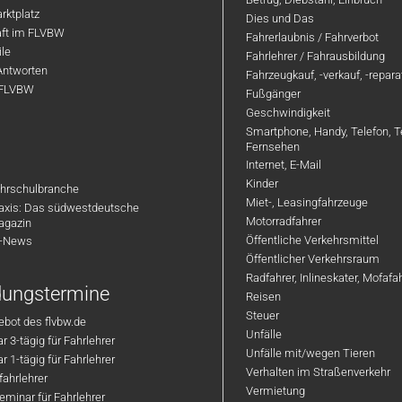
rktplatz
Dies und Das
aft im FLVBW
Fahrerlaubnis / Fahrverbot
ile
Fahrlehrer / Fahrausbildung
Antworten
Fahrzeugkauf, -verkauf, -repar
 FLVBW
Fußgänger
Geschwindigkeit
Smartphone, Handy, Telefon, T
Fernsehen
Internet, E-Mail
Kinder
hrschulbranche
Miet-, Leasingfahrzeuge
axis: Das südwestdeutsche
Motorradfahrer
agazin
Öffentliche Verkehrsmittel
R-News
Öffentlicher Verkehrsraum
Radfahrer, Inlineskater, Mofaf
ldungstermine
Reisen
Steuer
bot des flvbw.de
Unfälle
 3-tägig für Fahrlehrer
Unfälle mit/wegen Tieren
 1-tägig für Fahrlehrer
Verhalten im Straßenverkehr
ahrlehrer
Vermietung
minar für Fahrlehrer