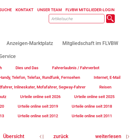
SUCHE
KONTAKT
UNSER TEAM
FLVBW MITGLIEDER-LOGIN
Anzeigen-Marktplatz
Mitgliedschaft im FLVBW
Service
h
Dies und Das
Fahrerlaubnis / Fahrverbot
andy, Telefon, Telefax, Rundfunk, Fernsehen
Internet, E-Mail
fahrer, Inlineskater, Mofafahrer, Segway-Fahrer
Reisen
hutz
Urteile online seit 2026
Urteile online seit 2025
020
Urteile online seit 2019
Urteile online seit 2018
013
Urteile online seit 2012
Urteile online seit 2011
Übersicht
zurück
weiterlesen