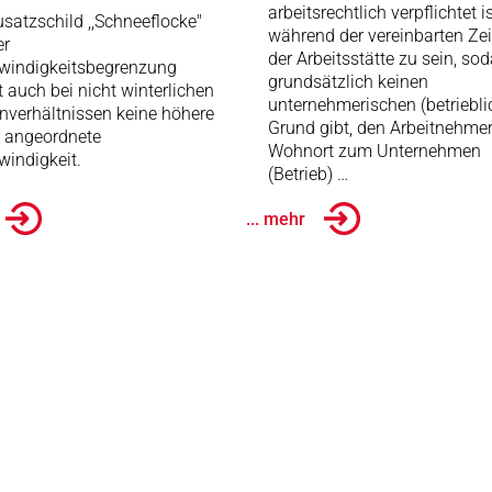
arbeitsrechtlich verpflichtet is
satzschild ,,Schneeflocke"
während der vereinbarten Zei
er
der Arbeitsstätte zu sein, so
windigkeitsbegrenzung
grundsätzlich keinen
t auch bei nicht winterlichen
unternehmerischen (betriebli
nverhältnissen keine höhere
Grund gibt, den Arbeitnehme
e angeordnete
Wohnort zum Unternehmen
indigkeit.
(Betrieb) …
... mehr