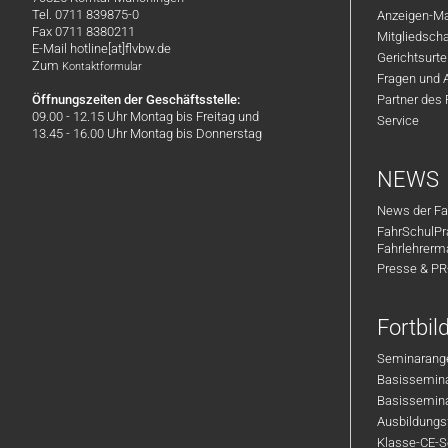
Tel. 0711 839875-0
Anzeigen-Ma
Fax 0711 8380211
Mitgliedsch
E-Mail hotline[at]flvbw.de
Gerichtsurte
Zum
Kontaktformular
Fragen und 
Öffnungszeiten der Geschäftsstelle:
Partner des
09.00 - 12.15 Uhr Montag bis Freitag und
Service
13.45 - 16.00 Uhr Montag bis Donnerstag
NEWS
News der Fa
FahrSchulPr
Fahrlehrerm
Presse & P
Fortbi
Seminarange
Basisseminar
Basisseminar
Ausbildungsf
Klasse-CE-Se