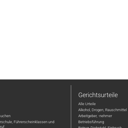
Gerichtsurteile
Alle Urteile
Alkohol, Drogen, Rauschmittel
suchen
Arbeitgeber, -nehmer
hrschule, Führerscheinklassen und
Betriebsführung
ruf
Betrug, Diebstahl, Einbruch