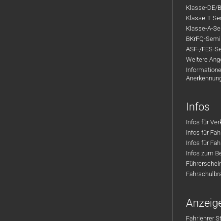
Klasse-DE/B
Klasse-T-Sem
Klasse-A-Sem
BKrFQ-Semi
ASF-/FES-Se
Weitere Ange
Informatione
Anerkennun
Infos
Infos für Ve
Infos für Fa
Infos für Fah
Infos zum Be
Führerschei
Fahrschulbr
Anzeig
Fahrlehrer S