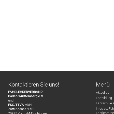
Kontaktieren Sie uns!
Menü
FAHRLEHRERVERBAND
Aktuelles
Baden-Württemberg e.V.
Fortbildung
und
Fahrschule 
FSG/TTVA mbH
Infos zu: Fa
Zuffenhauser Str. 3
Fahrlehrerbe
70825 Korntal-Münchingen