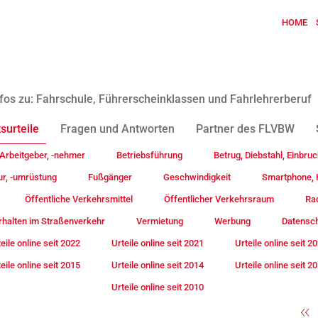
HOME
fos zu: Fahrschule, Führerscheinklassen und Fahrlehrerberuf
surteile
Fragen und Antworten
Partner des FLVBW
Arbeitgeber, -nehmer
Betriebsführung
Betrug, Diebstahl, Einbruc
ur, -umrüstung
Fußgänger
Geschwindigkeit
Smartphone, H
Öffentliche Verkehrsmittel
Öffentlicher Verkehrsraum
Rad
rhalten im Straßenverkehr
Vermietung
Werbung
Datensc
eile online seit 2022
Urteile online seit 2021
Urteile online seit 2
eile online seit 2015
Urteile online seit 2014
Urteile online seit 2
Urteile online seit 2010