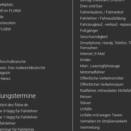
rktplatz
Dies und Das
aft im FLVBW
Fahrerlaubnis / Fahrverbot
ile
Fahrlehrer / Fahrausbildung
Antworten
Fahrzeugkauf, -verkauf, -repar
 FLVBW
Fußgänger
Geschwindigkeit
Smartphone, Handy, Telefon, T
Fernsehen
Internet, E-Mail
Kinder
hrschulbranche
Miet-, Leasingfahrzeuge
axis: Das südwestdeutsche
Motorradfahrer
agazin
Öffentliche Verkehrsmittel
R-News
Öffentlicher Verkehrsraum
Radfahrer, Inlineskater, Mofaf
ldungstermine
Reisen
Steuer
bot des flvbw.de
Unfälle
 3-tägig für Fahrlehrer
Unfälle mit/wegen Tieren
 1-tägig für Fahrlehrer
Verhalten im Straßenverkehr
ahrlehrer
Vermietung
minar für Fahrlehrer