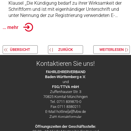
Klausel ,,Die Kündigung bedarf zu ihrer Wirksamkeit der
Schriftform und ist mit eigenhändiger Unterschrift und
unter Nennung der zur Registrierung verwendeten E-…
... mehr
ÜBERSICHT
ZURÜCK
WEITERLESEN
Kontaktieren Sie uns!
FAHRLEHRERVERBAND
Baden-Württemberg e.V.
und
FSG/TTVA mbH
Zuffenhauser Str. 3
70825 Korntal-Münchingen
Tel. 0711 839875-0
Fax 0711 8380211
E-Mail hotline[at]flvbw.de
Zum
Kontaktformular
Öffnungszeiten der Geschäftsstelle: