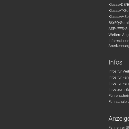
Klasse-DE/B
Klasse-T-Sem
Klasse-A-Sem
BKrFQ-Semi
ASF-/FES-Se
Weitere Ange
Informatione
Anerkennun
Infos
Infos für Ve
Infos für Fa
Infos für Fah
Infos zum Be
Führerschei
Fahrschulbr
Anzeig
Fahrlehrer S