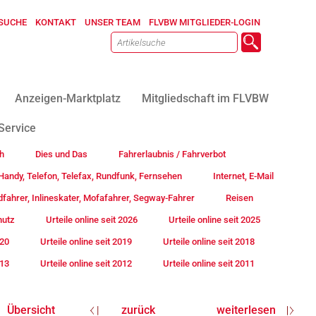
SUCHE
KONTAKT
UNSER TEAM
FLVBW MITGLIEDER-LOGIN
Anzeigen-Marktplatz
Mitgliedschaft im FLVBW
Service
h
Dies und Das
Fahrerlaubnis / Fahrverbot
andy, Telefon, Telefax, Rundfunk, Fernsehen
Internet, E-Mail
fahrer, Inlineskater, Mofafahrer, Segway-Fahrer
Reisen
hutz
Urteile online seit 2026
Urteile online seit 2025
020
Urteile online seit 2019
Urteile online seit 2018
013
Urteile online seit 2012
Urteile online seit 2011
Übersicht
zurück
weiterlesen