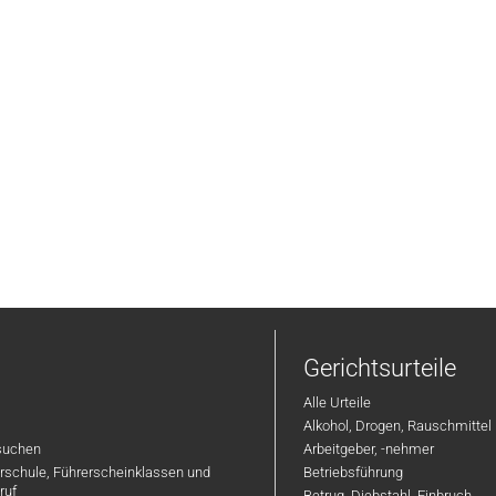
Gerichtsurteile
Alle Urteile
Alkohol, Drogen, Rauschmittel
suchen
Arbeitgeber, -nehmer
hrschule, Führerscheinklassen und
Betriebsführung
ruf
Betrug, Diebstahl, Einbruch