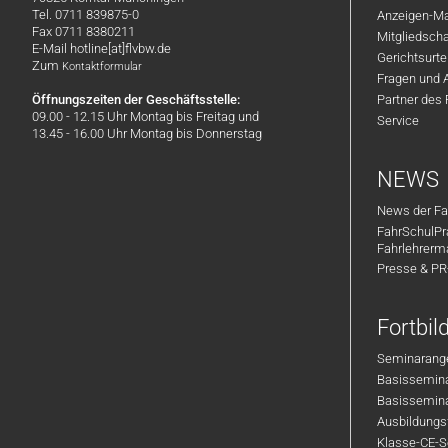
Tel. 0711 839875-0
Anzeigen-Ma
Fax 0711 8380211
Mitgliedsch
E-Mail hotline[at]flvbw.de
Gerichtsurte
Zum
Kontaktformular
Fragen und 
Öffnungszeiten der Geschäftsstelle:
Partner des
09.00 - 12.15 Uhr Montag bis Freitag und
Service
13.45 - 16.00 Uhr Montag bis Donnerstag
NEWS
News der Fa
FahrSchulPr
Fahrlehrerm
Presse & P
Fortbi
Seminarange
Basisseminar
Basisseminar
Ausbildungsf
Klasse-CE-Se