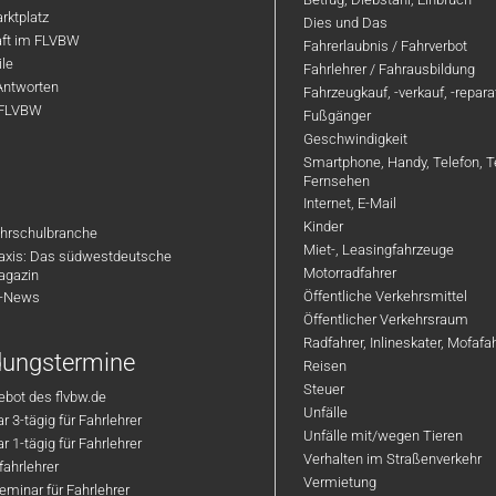
rktplatz
Dies und Das
aft im FLVBW
Fahrerlaubnis / Fahrverbot
ile
Fahrlehrer / Fahrausbildung
Antworten
Fahrzeugkauf, -verkauf, -repar
 FLVBW
Fußgänger
Geschwindigkeit
Smartphone, Handy, Telefon, T
Fernsehen
Internet, E-Mail
Kinder
hrschulbranche
Miet-, Leasingfahrzeuge
axis: Das südwestdeutsche
Motorradfahrer
agazin
Öffentliche Verkehrsmittel
R-News
Öffentlicher Verkehrsraum
Radfahrer, Inlineskater, Mofaf
ldungstermine
Reisen
Steuer
bot des flvbw.de
Unfälle
 3-tägig für Fahrlehrer
Unfälle mit/wegen Tieren
 1-tägig für Fahrlehrer
Verhalten im Straßenverkehr
ahrlehrer
Vermietung
minar für Fahrlehrer