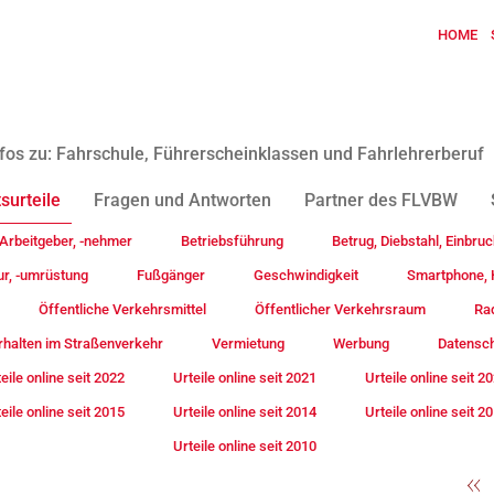
HOME
fos zu: Fahrschule, Führerscheinklassen und Fahrlehrerberuf
surteile
Fragen und Antworten
Partner des FLVBW
Arbeitgeber, -nehmer
Betriebsführung
Betrug, Diebstahl, Einbruc
ur, -umrüstung
Fußgänger
Geschwindigkeit
Smartphone, H
Öffentliche Verkehrsmittel
Öffentlicher Verkehrsraum
Rad
rhalten im Straßenverkehr
Vermietung
Werbung
Datensc
eile online seit 2022
Urteile online seit 2021
Urteile online seit 2
eile online seit 2015
Urteile online seit 2014
Urteile online seit 2
Urteile online seit 2010