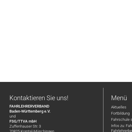
Kontaktieren Sie uns!
Menü
FAHRLEHRERVERBAND
Aktuelles
Baden-Württemberg e.V.
Fortbildung
und
Fahrschule 
FSG/TTVA mbH
Infos zu: Fa
Zuffenhauser Str. 3
Fahrlehrerbe
70825 Korntal-Münchingen